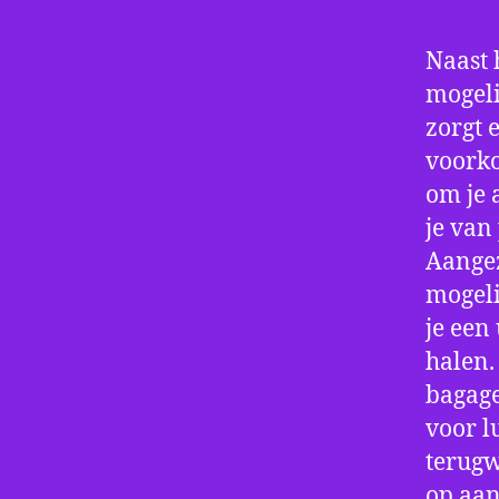
Naast 
mogeli
zorgt 
voorko
om je 
je van
Aangez
mogeli
je een
halen.
bagage
voor l
terugw
op aan