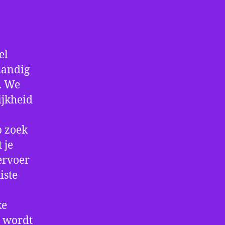
el
handig
f. We
ijkheid
p zoek
 je
ervoer
iste
ke
e wordt