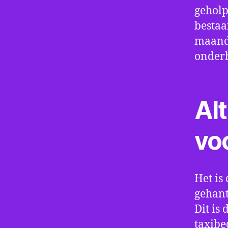
geholp
bestaa
maand 
onder
Alt
vo
Het is 
gehant
Dit is
taxibe