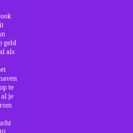
 ook
it
an
p geld
al als
et
thaven
op te
al je
arom
ucht
ij