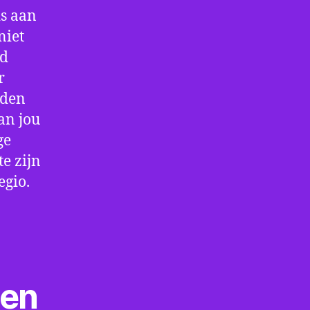
is aan
niet
jd
r
rden
an jou
ge
e zijn
egio.
ten