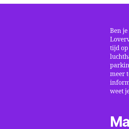
Ben je
Loverv
tijd o
luchth
parkin
meer t
inform
weet j
Ma