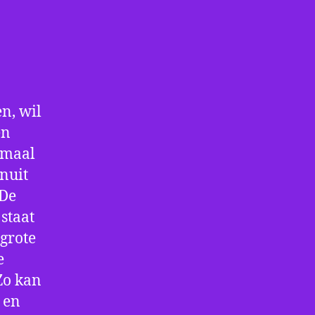
n, wil
en
nmaal
nuit
 De
staat
 grote
e
Zo kan
 en