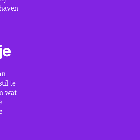
thaven
je
an
il te
en wat
e
e