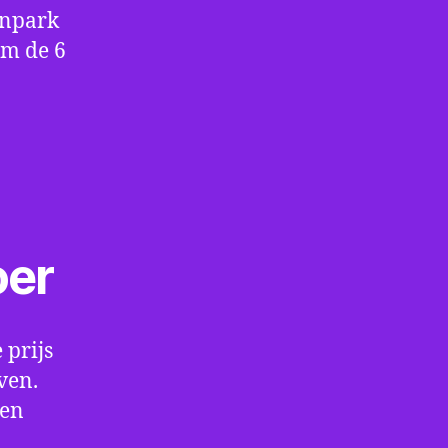
enpark
om de 6
oer
 prijs
ven.
een