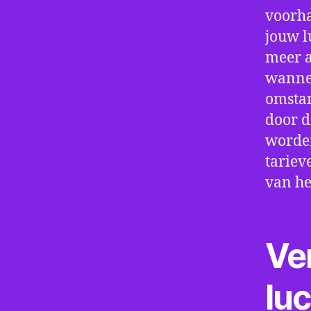
voorha
jouw l
meer a
wannee
omstan
door d
worden
tariev
van he
Ve
lu