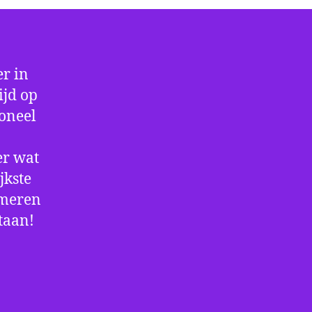
r in
ijd op
ioneel
er wat
jkste
rmeren
staan!