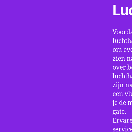
Lu
Voorda
luchth
om eve
zien n
over b
luchth
zijn n
een vl
je de 
gate.
Ervare
servic