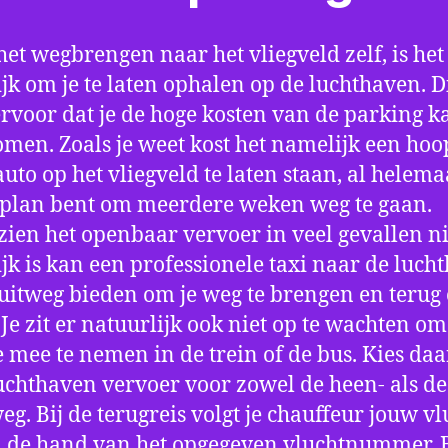
het wegbrengen naar het vliegveld zelf, is het
jk om je te laten ophalen op de luchthaven. D
ervoor dat je de hoge kosten van de parking k
men. Zoals je weet kost het namelijk een hoo
auto op het vliegveld te laten staan, al helema
 plan bent om meerdere weken weg te gaan.
ien het openbaar vervoer in veel gevallen ni
jk is kan een professionele taxi naar de luch
 uitweg bieden om je weg te brengen en terug 
 Je zit er natuurlijk ook niet op te wachten om 
 mee te nemen in de trein of de bus. Kies da
uchthaven vervoer voor zowel de heen- als de
eg. Bij de terugreis volgt je chauffeur jouw vl
 de hand van het opgegeven vluchtnummer. B