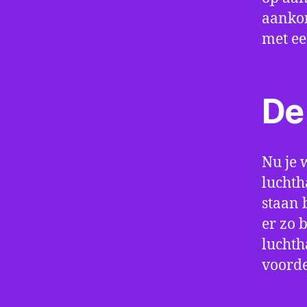
aankom
met e
De 
Nu je 
luchth
staan 
er zo 
luchth
voorde