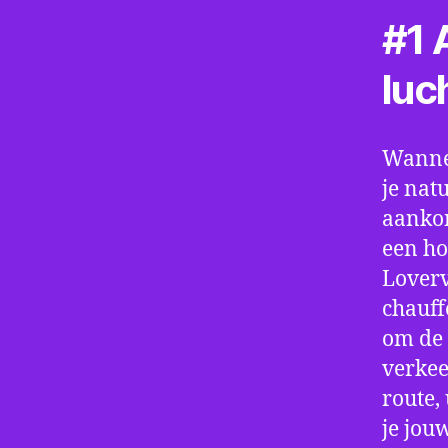
#1 A
luc
Wannee
je nat
aankom
een ho
Loverv
chauff
om de 
verkee
route,
je jou