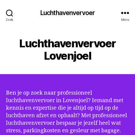
Luchthavenvervoer
Zoek
Menu
Luchthavenvervoer
Lovenjoel
Ben je op zoek naar professioneel
luchthavenvervoer in Lovenjoel? Iemand met
kennis en expertise die je altijd op tijd op de
luchthaven afzet en ophaalt? Met professioneel
luchthavenvervoer bespaar je jezelf heel wat
stress, parkingkosten en gesleur met bagage.