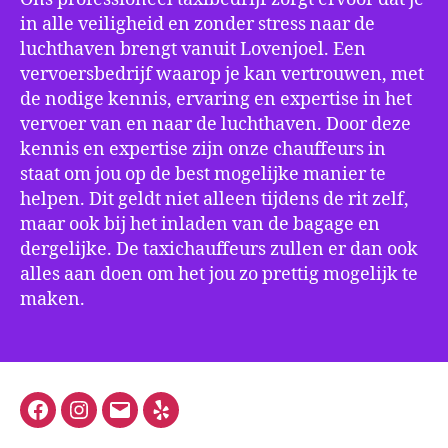
in alle veiligheid en zonder stress naar de
luchthaven brengt vanuit Lovenjoel. Een
vervoersbedrijf waarop je kan vertrouwen, met
de nodige kennis, ervaring en expertise in het
vervoer van en naar de luchthaven. Door deze
kennis en expertise zijn onze chauffeurs in
staat om jou op de best mogelijke manier te
helpen. Dit geldt niet alleen tijdens de rit zelf,
maar ook bij het inladen van de bagage en
dergelijke. De taxichauffeurs zullen er dan ook
alles aan doen om het jou zo prettig mogelijk te
maken.
Facebook
Instagram
E-
Yelp