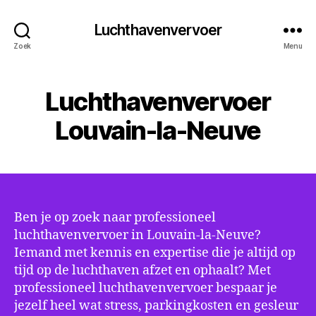
Luchthavenvervoer
Zoek
Menu
Luchthavenvervoer
Louvain-la-Neuve
Ben je op zoek naar professioneel
luchthavenvervoer in Louvain-la-Neuve?
Iemand met kennis en expertise die je altijd op
tijd op de luchthaven afzet en ophaalt? Met
professioneel luchthavenvervoer bespaar je
jezelf heel wat stress, parkingkosten en gesleur