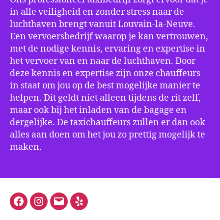
in alle veiligheid en zonder stress naar de
luchthaven brengt vanuit Louvain-la-Neuve.
Een vervoersbedrijf waarop je kan vertrouwen,
met de nodige kennis, ervaring en expertise in
het vervoer van en naar de luchthaven. Door
deze kennis en expertise zijn onze chauffeurs
in staat om jou op de best mogelijke manier te
helpen. Dit geldt niet alleen tijdens de rit zelf,
maar ook bij het inladen van de bagage en
dergelijke. De taxichauffeurs zullen er dan ook
alles aan doen om het jou zo prettig mogelijk te
maken.
Facebook
Instagram
E-
Yelp