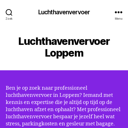
Luchthavenvervoer
Zoek
Menu
Luchthavenvervoer
Loppem
Ben je op zoek naar professioneel
luchthavenvervoer in Loppem? Iemand met
kennis en expertise die je altijd op tijd op de
luchthaven afzet en ophaalt? Met professioneel
luchthavenvervoer bespaar je jezelf heel wat
stress, parkingkosten en gesleur met bagage.