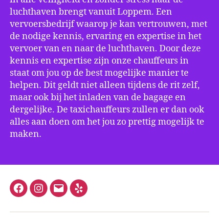
luchthaven brengt vanuit Loppem. Een
vervoersbedrijf waarop je kan vertrouwen, met
de nodige kennis, ervaring en expertise in het
vervoer van en naar de luchthaven. Door deze
kennis en expertise zijn onze chauffeurs in
staat om jou op de best mogelijke manier te
helpen. Dit geldt niet alleen tijdens de rit zelf,
maar ook bij het inladen van de bagage en
dergelijke. De taxichauffeurs zullen er dan ook
alles aan doen om het jou zo prettig mogelijk te
maken.
Facebook
Instagram
E-
Yelp
mail