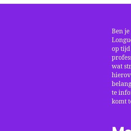
Ben je
Longue
op tij
profes
wat st
hierov
belang
te inf
komt t