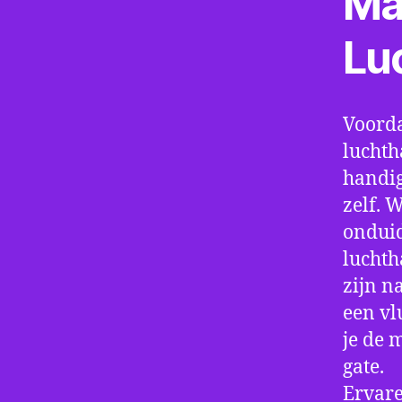
Ma
Lu
Voorda
luchth
handig
zelf. 
onduid
luchth
zijn n
een vl
je de 
gate.
Ervare