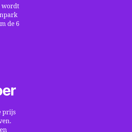
e wordt
enpark
om de 6
oer
 prijs
ven.
een