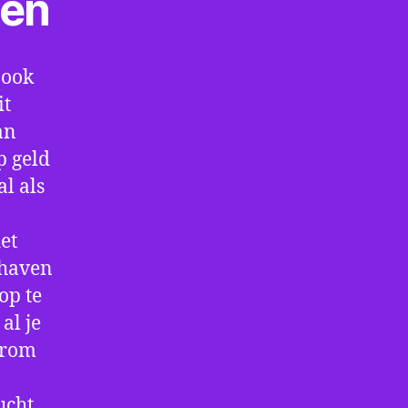
ten
 ook
it
an
p geld
al als
et
thaven
op te
al je
arom
ucht