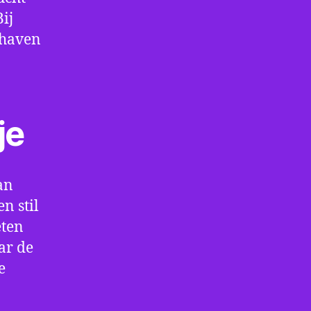
ij
thaven
je
an
n stil
eten
ar de
e