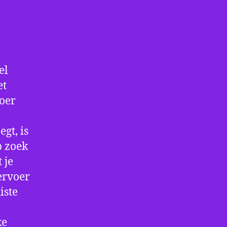
el
et
voer
gt, is
p zoek
 je
ervoer
iste
ke