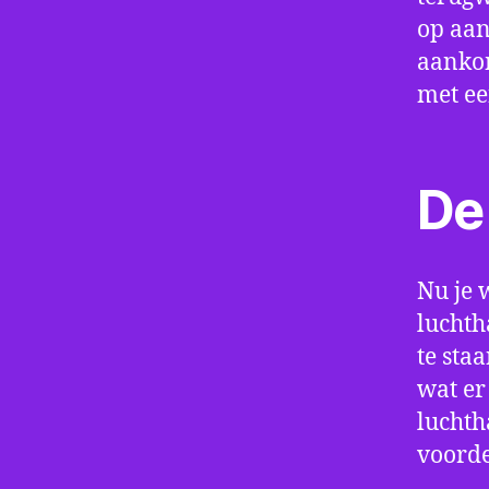
op aan
aankom
met e
De 
Nu je 
luchth
te sta
wat er
luchth
voorde