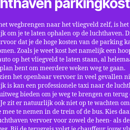
chthaven parkingkos
het wegbrengen naar het vliegveld zelf, is het
jk om je te laten ophalen op de luchthaven. D
ervoor dat je de hoge kosten van de parking k
men. Zoals je weet kost het namelijk een hoo
auto op het vliegveld te laten staan, al helema
 plan bent om meerdere weken weg te gaan.
ien het openbaar vervoer in veel gevallen ni
jk is kan een professionele taxi naar de luch
 uitweg bieden om je weg te brengen en terug 
 Je zit er natuurlijk ook niet op te wachten om 
 mee te nemen in de trein of de bus. Kies da
uchthaven vervoer voor zowel de heen- als de
eg. Bij de terugreis volgt je chauffeur jouw vl