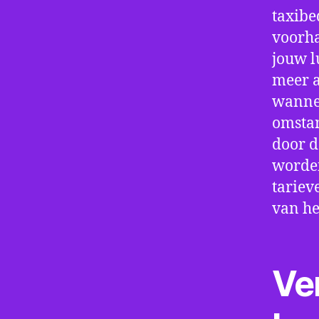
taxibe
voorha
jouw l
meer a
wannee
omstan
door d
worden
tariev
van he
Ve