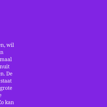
n, wil
en
nmaal
nuit
en. De
staat
 grote
e
Zo kan