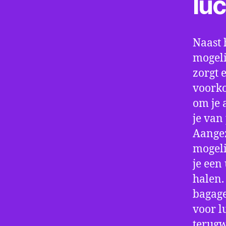
lu
Naast 
mogeli
zorgt 
voorko
om je 
je van
Aangez
mogeli
je een
halen.
bagage
voor l
terugw