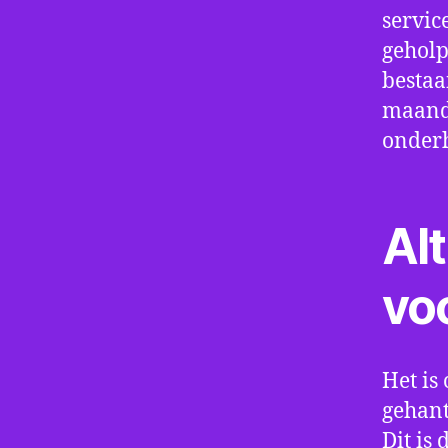
servic
geholp
bestaa
maand 
onder
Alt
vo
Het is 
gehant
Dit is