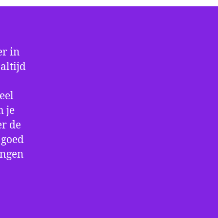
r in
altijd
eel
 je
er de
e goed
ingen