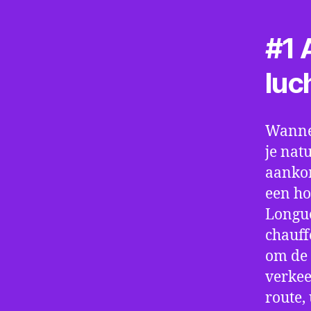
#1 A
luc
Wannee
je nat
aankom
een ho
Longue
chauff
om de 
verkee
route,