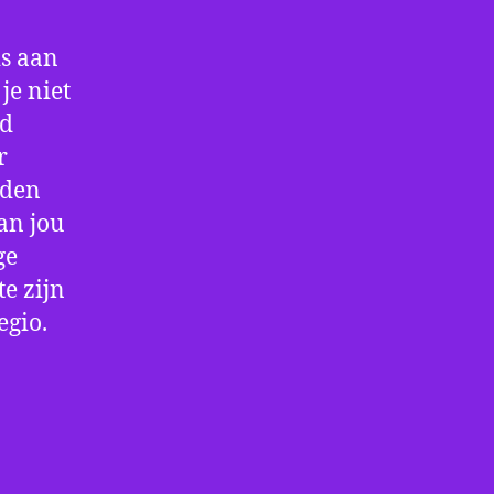
is aan
je niet
jd
r
rden
an jou
ge
e zijn
egio.