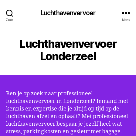
Luchthavenvervoer
Zoek
Menu
Luchthavenvervoer
Londerzeel
Ben je op zoek naar professioneel
luchthavenvervoer in Londerzeel? Iemand met
kennis en expertise die je altijd op tijd op de
luchthaven afzet en ophaalt? Met professioneel
luchthavenvervoer bespaar je jezelf heel wat
stress, parkingkosten en gesleur met bagage.