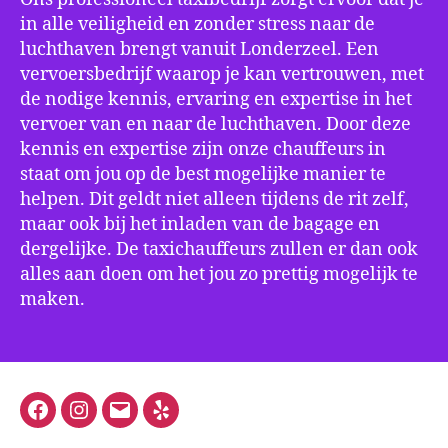
in alle veiligheid en zonder stress naar de
luchthaven brengt vanuit Londerzeel. Een
vervoersbedrijf waarop je kan vertrouwen, met
de nodige kennis, ervaring en expertise in het
vervoer van en naar de luchthaven. Door deze
kennis en expertise zijn onze chauffeurs in
staat om jou op de best mogelijke manier te
helpen. Dit geldt niet alleen tijdens de rit zelf,
maar ook bij het inladen van de bagage en
dergelijke. De taxichauffeurs zullen er dan ook
alles aan doen om het jou zo prettig mogelijk te
maken.
Facebook
Instagram
E-
Yelp