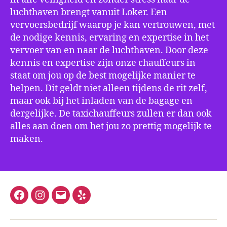
luchthaven brengt vanuit Loker. Een
vervoersbedrijf waarop je kan vertrouwen, met
de nodige kennis, ervaring en expertise in het
vervoer van en naar de luchthaven. Door deze
kennis en expertise zijn onze chauffeurs in
staat om jou op de best mogelijke manier te
helpen. Dit geldt niet alleen tijdens de rit zelf,
maar ook bij het inladen van de bagage en
dergelijke. De taxichauffeurs zullen er dan ook
alles aan doen om het jou zo prettig mogelijk te
maken.
Facebook
Instagram
E-
Yelp
mail