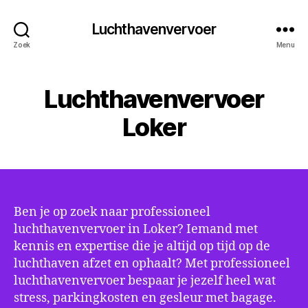
Luchthavenvervoer
Zoek
Menu
Luchthavenvervoer
Loker
Ben je op zoek naar professioneel
luchthavenvervoer in Loker? Iemand met
kennis en expertise die je altijd op tijd op de
luchthaven afzet en ophaalt? Met professioneel
luchthavenvervoer bespaar je jezelf heel wat
stress, parkingkosten en gesleur met bagage.