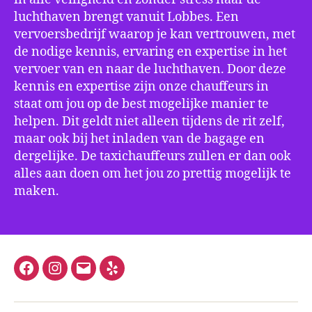
luchthaven brengt vanuit Lobbes. Een
vervoersbedrijf waarop je kan vertrouwen, met
de nodige kennis, ervaring en expertise in het
vervoer van en naar de luchthaven. Door deze
kennis en expertise zijn onze chauffeurs in
staat om jou op de best mogelijke manier te
helpen. Dit geldt niet alleen tijdens de rit zelf,
maar ook bij het inladen van de bagage en
dergelijke. De taxichauffeurs zullen er dan ook
alles aan doen om het jou zo prettig mogelijk te
maken.
Facebook
Instagram
E-
Yelp
mail