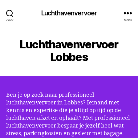
Luchthavenvervoer
Zoek
Menu
Luchthavenvervoer
Lobbes
Ben je op zoek naar professioneel
luchthavenvervoer in Lobbes? Iemand met
kennis en expertise die je altijd op tijd op de
luchthaven afzet en ophaalt? Met professioneel
luchthavenvervoer bespaar je jezelf heel wat
stress, parkingkosten en gesleur met bagage.