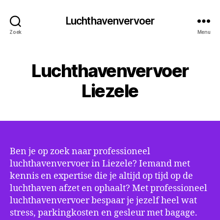
Luchthavenvervoer
Zoek
Menu
Luchthavenvervoer
Liezele
Ben je op zoek naar professioneel
luchthavenvervoer in Liezele? Iemand met
kennis en expertise die je altijd op tijd op de
luchthaven afzet en ophaalt? Met professioneel
luchthavenvervoer bespaar je jezelf heel wat
stress, parkingkosten en gesleur met bagage.