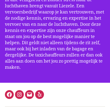
luchthaven brengt vanuit Liezele. Een
vervoersbedrijf waarop je kan vertrouwen, met
de nodige kennis, ervaring en expertise in het
vervoer van en naar de luchthaven. Door deze
kennis en expertise zijn onze chauffeurs in
staat om jou op de best mogelijke manier te
helpen. Dit geldt niet alleen tijdens de rit zelf,
maar ook bij het inladen van de bagage en
dergelijke. De taxichauffeurs zullen er dan ook
alles aan doen om het jou zo prettig mogelijk te
maken.
Facebook
Instagram
E-
Yelp
mail