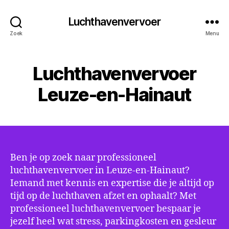
Luchthavenvervoer
Zoek
Menu
Luchthavenvervoer
Leuze-en-Hainaut
Ben je op zoek naar professioneel
luchthavenvervoer in Leuze-en-Hainaut?
Iemand met kennis en expertise die je altijd op
tijd op de luchthaven afzet en ophaalt? Met
professioneel luchthavenvervoer bespaar je
jezelf heel wat stress, parkingkosten en gesleur