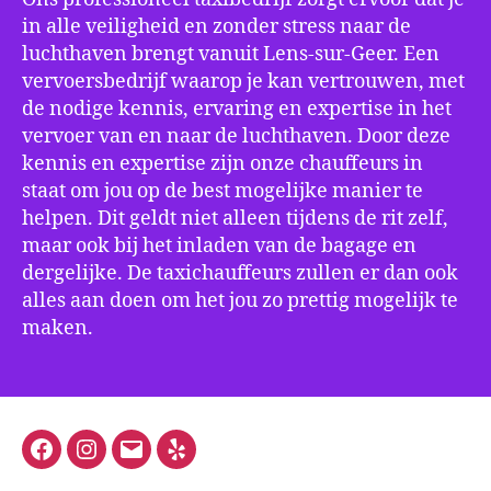
in alle veiligheid en zonder stress naar de
luchthaven brengt vanuit Lens-sur-Geer. Een
vervoersbedrijf waarop je kan vertrouwen, met
de nodige kennis, ervaring en expertise in het
vervoer van en naar de luchthaven. Door deze
kennis en expertise zijn onze chauffeurs in
staat om jou op de best mogelijke manier te
helpen. Dit geldt niet alleen tijdens de rit zelf,
maar ook bij het inladen van de bagage en
dergelijke. De taxichauffeurs zullen er dan ook
alles aan doen om het jou zo prettig mogelijk te
maken.
Facebook
Instagram
E-
Yelp