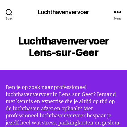
Luchthavenvervoer
Zoek
Menu
Luchthavenvervoer
Lens-sur-Geer
Ben je op zoek naar professioneel
luchthavenvervoer in Lens-sur-Geer? Iemand
met kennis en expertise die je altijd op tijd op
de luchthaven afzet en ophaalt? Met
professioneel luchthavenvervoer bespaar je
jezelf heel wat stress, parkingkosten en gesleur