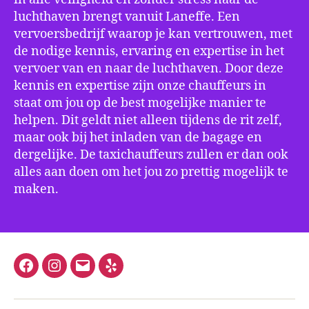
luchthaven brengt vanuit Laneffe. Een
vervoersbedrijf waarop je kan vertrouwen, met
de nodige kennis, ervaring en expertise in het
vervoer van en naar de luchthaven. Door deze
kennis en expertise zijn onze chauffeurs in
staat om jou op de best mogelijke manier te
helpen. Dit geldt niet alleen tijdens de rit zelf,
maar ook bij het inladen van de bagage en
dergelijke. De taxichauffeurs zullen er dan ook
alles aan doen om het jou zo prettig mogelijk te
maken.
Facebook
Instagram
E-
Yelp
mail