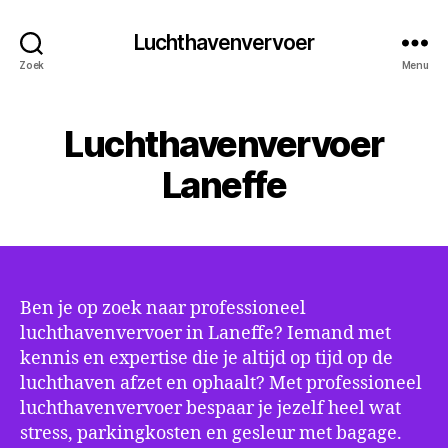
Luchthavenvervoer
Zoek
Menu
Luchthavenvervoer
Laneffe
Ben je op zoek naar professioneel
luchthavenvervoer in Laneffe? Iemand met
kennis en expertise die je altijd op tijd op de
luchthaven afzet en ophaalt? Met professioneel
luchthavenvervoer bespaar je jezelf heel wat
stress, parkingkosten en gesleur met bagage.