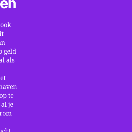
ten
 ook
it
an
p geld
al als
et
thaven
op te
al je
arom
ucht