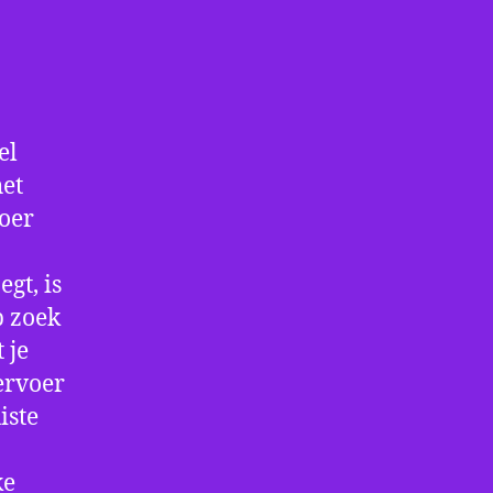
el
het
voer
gt, is
p zoek
 je
ervoer
iste
ke