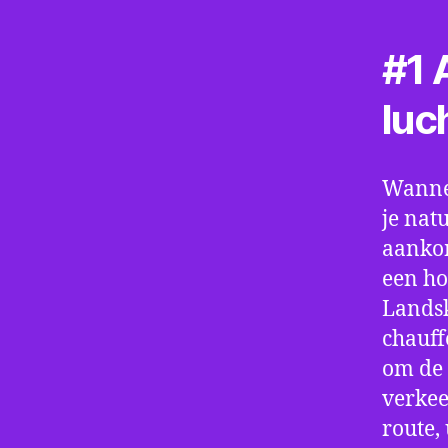
#1 A
luc
Wannee
je nat
aankom
een ho
Landsk
chauff
om de 
verkee
route,