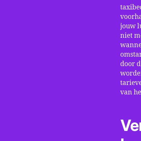
taxibe
voorha
jouw l
niet m
wannee
omstan
door d
worden
tariev
van he
Ve