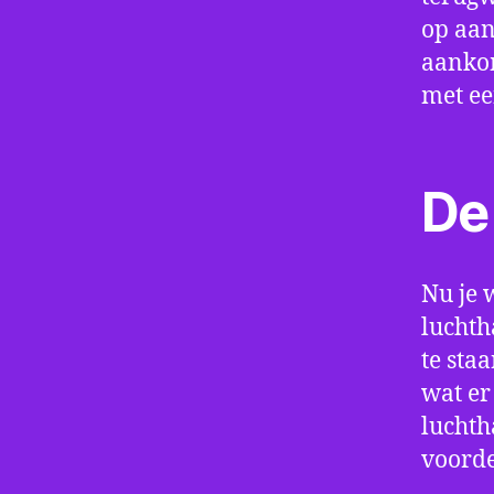
op aan
aankom
met e
De 
Nu je 
luchth
te sta
wat er
luchth
voorde