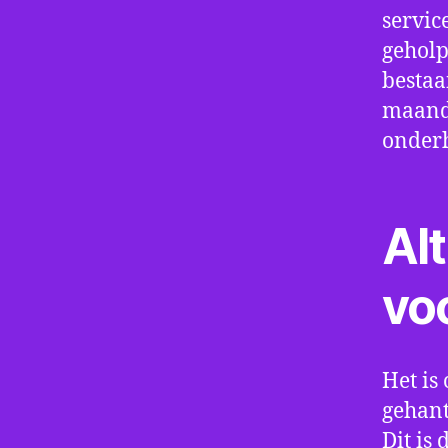
servic
geholp
bestaa
maand 
onder
Alt
vo
Het is 
gehant
Dit is