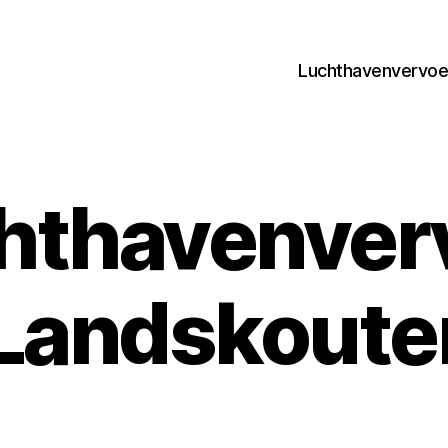
Luchthavenvervoer
hthavenver
Landskoute