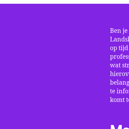
Ben je
Landsk
op tij
profes
wat st
hierov
belang
te inf
komt t