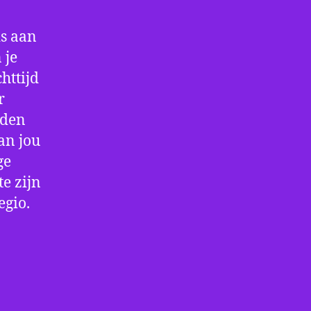
is aan
 je
httijd
r
rden
an jou
ge
e zijn
egio.