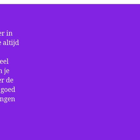
r in
 altijd
eel
 je
er de
e goed
ingen