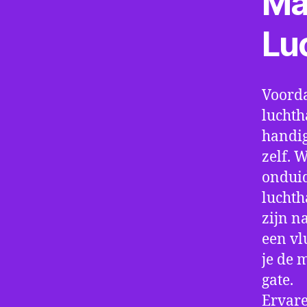
Ma
Lu
Voorda
luchth
handig
zelf. 
onduid
luchth
zijn n
een vl
je de 
gate.
Ervare