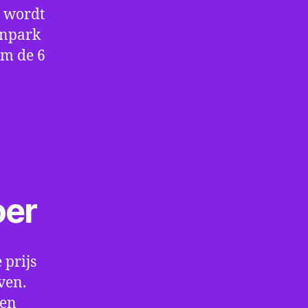
e wordt
enpark
om de 6
oer
 prijs
ven.
een