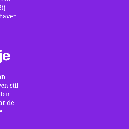
ij
thaven
je
an
en stil
eten
ar de
e