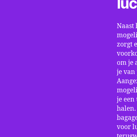
lu
Naast 
mogeli
zorgt 
voorko
om je 
je van
Aangez
mogeli
je een
halen.
bagage
voor l
terugw