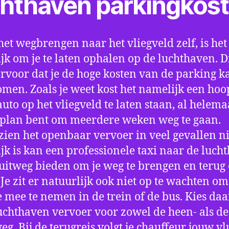
chthaven parkingkos
het wegbrengen naar het vliegveld zelf, is het
jk om je te laten ophalen op de luchthaven. D
ervoor dat je de hoge kosten van de parking k
men. Zoals je weet kost het namelijk een hoo
auto op het vliegveld te laten staan, al helema
 plan bent om meerdere weken weg te gaan.
ien het openbaar vervoer in veel gevallen ni
jk is kan een professionele taxi naar de luch
 uitweg bieden om je weg te brengen en terug 
 Je zit er natuurlijk ook niet op te wachten om 
 mee te nemen in de trein of de bus. Kies da
uchthaven vervoer voor zowel de heen- als de
eg. Bij de terugreis volgt je chauffeur jouw vl