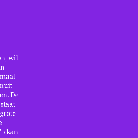
n, wil
en
nmaal
nuit
en. De
staat
 grote
e
Zo kan