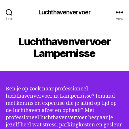
Luchthavenvervoer
Zoek
Menu
Luchthavenvervoer
Lampernisse
Ben je op zoek naar professioneel
luchthavenvervoer in Lampernisse? Iemand
met kennis en expertise die je altijd op tijd op
de luchthaven afzet en ophaalt? Met
professioneel luchthavenvervoer bespaar je
jezelf heel wat stress, parkingkosten en gesleur