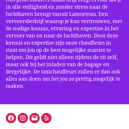
in alle veiligheid en zonder stress naar de
luchthaven brengt vanuit Lamorteau. Een
vervoersbedrijf waarop je kan vertrouwen, met
de nodige kennis, ervaring en expertise in het
vervoer van en naar de luchthaven. Door deze
kennis en expertise zijn onze chauffeurs in
staat om jou op de best mogelijke manier te
helpen. Dit geldt niet alleen tijdens de rit zelf,
maar ook bij het inladen van de bagage en
dergelijke. De taxichauffeurs zullen er dan ook
alles aan doen om het jou zo prettig mogelijk te
maken.
Facebook
Instagram
E-
Yelp