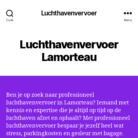
Luchthavenvervoer
Zoek
Menu
Luchthavenvervoer
Lamorteau
Ben je op zoek naar professioneel
luchthavenvervoer in Lamorteau? Iemand met
kennis en expertise die je altijd op tijd op de
luchthaven afzet en ophaalt? Met professioneel
luchthavenvervoer bespaar je jezelf heel wat
stress, parkingkosten en gesleur met bagage.