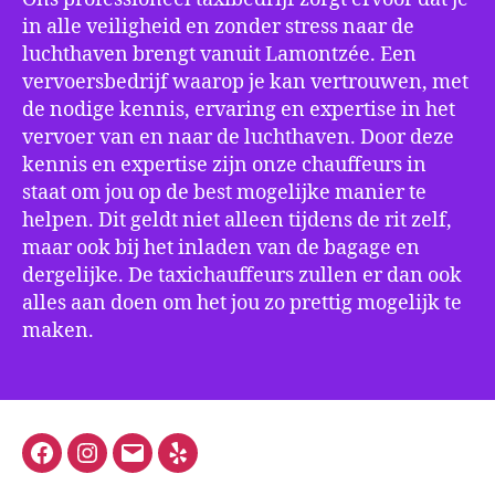
in alle veiligheid en zonder stress naar de
luchthaven brengt vanuit Lamontzée. Een
vervoersbedrijf waarop je kan vertrouwen, met
de nodige kennis, ervaring en expertise in het
vervoer van en naar de luchthaven. Door deze
kennis en expertise zijn onze chauffeurs in
staat om jou op de best mogelijke manier te
helpen. Dit geldt niet alleen tijdens de rit zelf,
maar ook bij het inladen van de bagage en
dergelijke. De taxichauffeurs zullen er dan ook
alles aan doen om het jou zo prettig mogelijk te
maken.
Facebook
Instagram
E-
Yelp