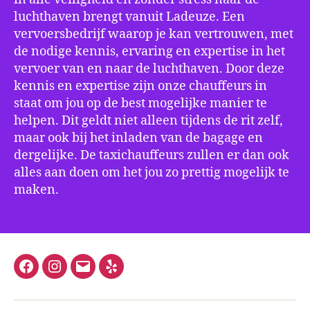
luchthaven brengt vanuit Ladeuze. Een
vervoersbedrijf waarop je kan vertrouwen, met
de nodige kennis, ervaring en expertise in het
vervoer van en naar de luchthaven. Door deze
kennis en expertise zijn onze chauffeurs in
staat om jou op de best mogelijke manier te
helpen. Dit geldt niet alleen tijdens de rit zelf,
maar ook bij het inladen van de bagage en
dergelijke. De taxichauffeurs zullen er dan ook
alles aan doen om het jou zo prettig mogelijk te
maken.
Facebook
Instagram
E-
Yelp
mail