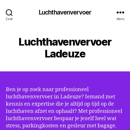
Luchthavenvervoer
Zoek
Menu
Luchthavenvervoer
Ladeuze
Ben je op zoek naar professioneel
luchthavenvervoer in Ladeuze? Iemand met
kennis en expertise die je altijd op tijd op de
luchthaven afzet en ophaalt? Met professioneel
luchthavenvervoer bespaar je jezelf heel wat
stress, parkingkosten en gesleur met bagage.