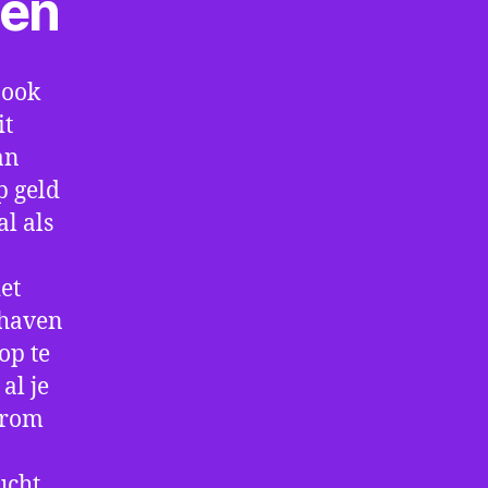
ten
 ook
it
an
p geld
al als
et
thaven
op te
al je
arom
ucht