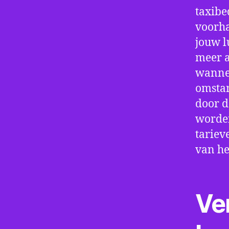
taxibe
voorha
jouw l
meer a
wannee
omstan
door d
worden
tariev
van he
Ve