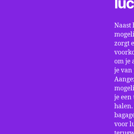
lu
Naast 
mogeli
zorgt 
voorko
om je 
je van
Aangez
mogeli
je een
halen.
bagage
voor l
terugw