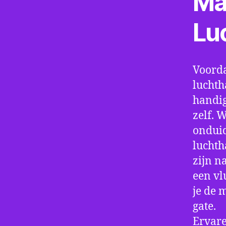
Ma
Lu
Voorda
luchth
handig
zelf. 
onduid
luchth
zijn n
een vl
je de 
gate.
Ervare