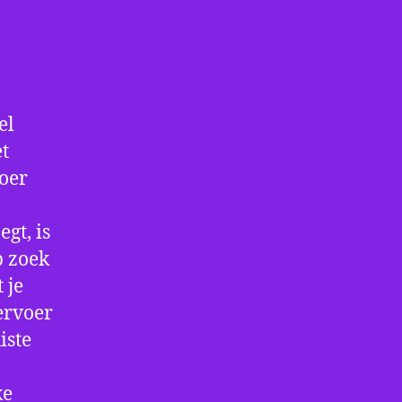
el
et
voer
gt, is
p zoek
 je
ervoer
iste
ke