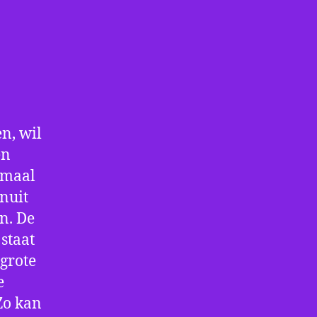
n, wil
en
nmaal
nuit
n. De
staat
 grote
e
Zo kan