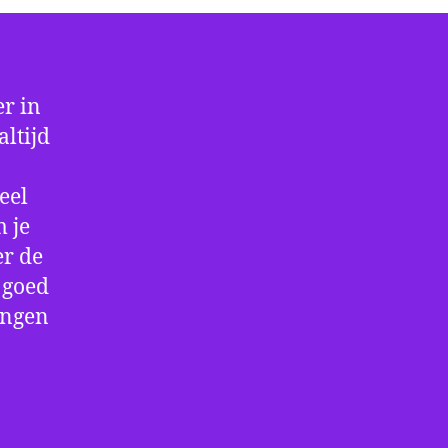
r in
altijd
eel
 je
er de
e goed
ingen