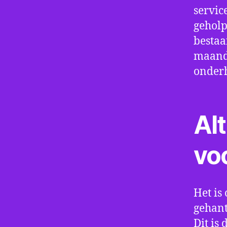
servic
geholp
bestaa
maand 
onder
Alt
vo
Het is 
gehant
Dit is