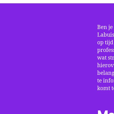
Ben je
Labuis
op tij
profes
wat st
hierov
belang
te inf
komt t