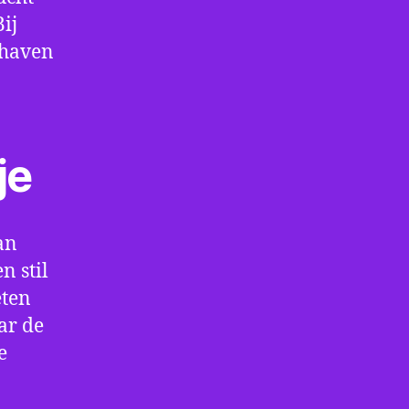
ij
thaven
je
an
n stil
eten
ar de
e