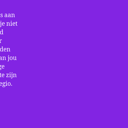
is aan
e niet
jd
r
rden
an jou
ge
e zijn
egio.