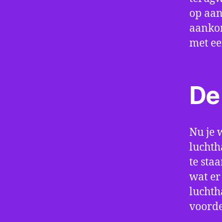
op aan
aankom
met e
De 
Nu je 
luchth
te sta
wat er
luchth
voorde