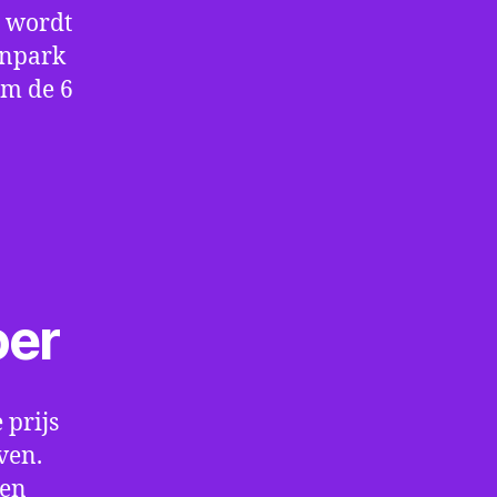
e wordt
enpark
om de 6
oer
 prijs
ven.
een