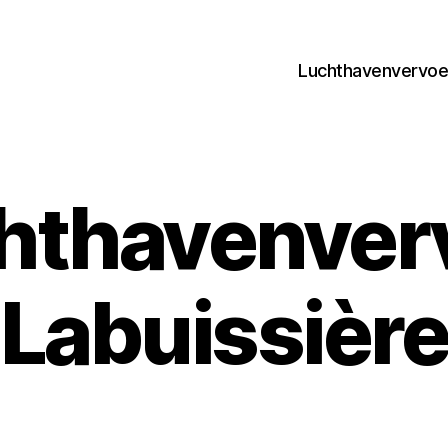
Luchthavenvervoer
hthavenver
Labuissièr