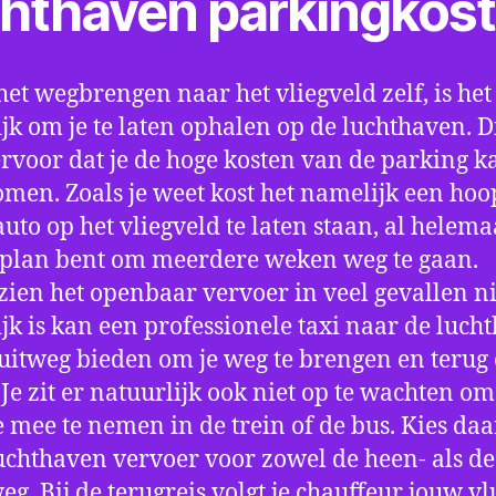
chthaven parkingkos
het wegbrengen naar het vliegveld zelf, is het
jk om je te laten ophalen op de luchthaven. D
ervoor dat je de hoge kosten van de parking k
men. Zoals je weet kost het namelijk een hoo
auto op het vliegveld te laten staan, al helema
 plan bent om meerdere weken weg te gaan.
ien het openbaar vervoer in veel gevallen ni
jk is kan een professionele taxi naar de luch
 uitweg bieden om je weg te brengen en terug 
 Je zit er natuurlijk ook niet op te wachten om 
 mee te nemen in de trein of de bus. Kies da
uchthaven vervoer voor zowel de heen- als de
eg. Bij de terugreis volgt je chauffeur jouw vl