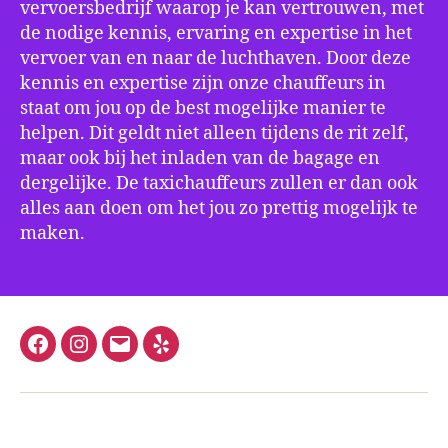
vervoersbedrijf waarop je kan vertrouwen, met
de nodige kennis, ervaring en expertise in het
vervoer van en naar de luchthaven. Door deze
kennis en expertise zijn onze chauffeurs in
staat om jou op de best mogelijke manier te
helpen. Dit geldt niet alleen tijdens de rit zelf,
maar ook bij het inladen van de bagage en
dergelijke. De taxichauffeurs zullen er dan ook
alles aan doen om het jou zo prettig mogelijk te
maken.
Facebook
Instagram
E-
Yelp
mail