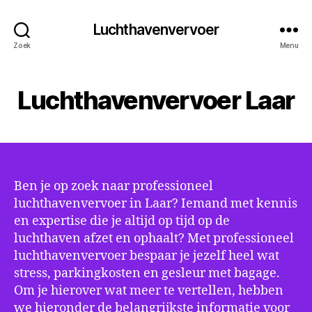
Luchthavenvervoer
Zoek
Menu
Luchthavenvervoer Laar
Ben je op zoek naar professioneel
luchthavenvervoer in Laar? Iemand met kennis
en expertise die je altijd op tijd op de
luchthaven afzet en ophaalt? Met professioneel
luchthavenvervoer bespaar je jezelf heel wat
stress, parkingkosten en gesleur met bagage.
Om je hierover wat meer te vertellen, hebben
we hieronder de belangrijkste informatie voor