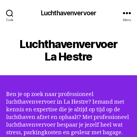
Luchthavenvervoer
Zoek
Menu
Luchthavenvervoer
La Hestre
Ben je op zoek naar professioneel
luchthavenvervoer in La Hestre? Iemand met
kennis en expertise die je altijd op tijd op de
luchthaven afzet en ophaalt? Met professioneel
luchthavenvervoer bespaar je jezelf heel wat
stress, parkingkosten en gesleur met bagage.