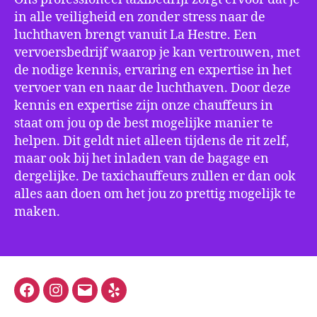
in alle veiligheid en zonder stress naar de
luchthaven brengt vanuit La Hestre. Een
vervoersbedrijf waarop je kan vertrouwen, met
de nodige kennis, ervaring en expertise in het
vervoer van en naar de luchthaven. Door deze
kennis en expertise zijn onze chauffeurs in
staat om jou op de best mogelijke manier te
helpen. Dit geldt niet alleen tijdens de rit zelf,
maar ook bij het inladen van de bagage en
dergelijke. De taxichauffeurs zullen er dan ook
alles aan doen om het jou zo prettig mogelijk te
maken.
Facebook
Instagram
E-
Yelp