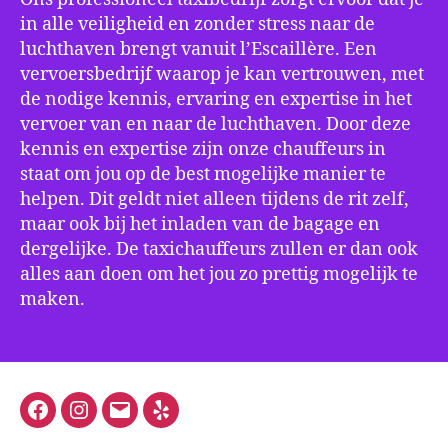
in alle veiligheid en zonder stress naar de
luchthaven brengt vanuit l’Escaillère. Een
vervoersbedrijf waarop je kan vertrouwen, met
de nodige kennis, ervaring en expertise in het
vervoer van en naar de luchthaven. Door deze
kennis en expertise zijn onze chauffeurs in
staat om jou op de best mogelijke manier te
helpen. Dit geldt niet alleen tijdens de rit zelf,
maar ook bij het inladen van de bagage en
dergelijke. De taxichauffeurs zullen er dan ook
alles aan doen om het jou zo prettig mogelijk te
maken.
Facebook
Instagram
E-
Yelp