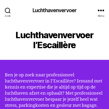
Luchthavenvervoer
Zoek
Menu
Luchthavenvervoer
l’Escaillère
Ben je op zoek naar professioneel
luchthavenvervoer in l’Escaillère? Iemand met
kennis en expertise die je altijd op tijd op de
luchthaven afzet en ophaalt? Met professioneel
luchthavenvervoer bespaar je jezelf heel wat
stress, parkingkosten en gesleur met bagage.