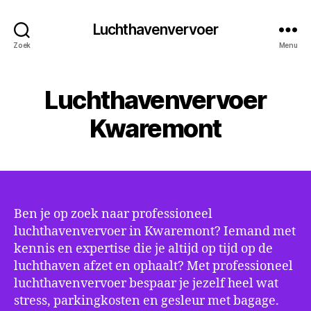
Luchthavenvervoer
Zoek
Menu
Luchthavenvervoer
Kwaremont
Ben je op zoek naar professioneel
luchthavenvervoer in Kwaremont? Iemand met
kennis en expertise die je altijd op tijd op de
luchthaven afzet en ophaalt? Met professioneel
luchthavenvervoer bespaar je jezelf heel wat
stress, parkingkosten en gesleur met bagage.