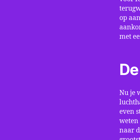
terugw
op aan
aankom
met e
De 
Nu je 
lucht
even s
weten 
naar d
groots