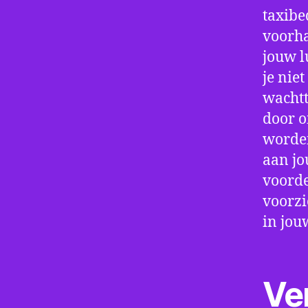
taxibe
voorha
jouw 
je nie
wachtt
door o
worden
aan jo
voorde
voorzi
in jou
Ve