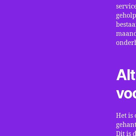
servic
geholp
bestaa
maand 
onder
Alt
vo
Het is 
gehant
Dit is