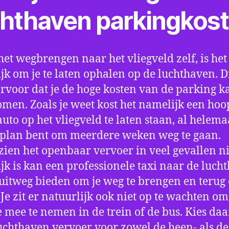
chthaven parkingkos
het wegbrengen naar het vliegveld zelf, is het
jk om je te laten ophalen op de luchthaven. D
ervoor dat je de hoge kosten van de parking k
men. Zoals je weet kost het namelijk een hoo
auto op het vliegveld te laten staan, al helema
 plan bent om meerdere weken weg te gaan.
ien het openbaar vervoer in veel gevallen ni
jk is kan een professionele taxi naar de luch
 uitweg bieden om je weg te brengen en terug 
 Je zit er natuurlijk ook niet op te wachten om 
 mee te nemen in de trein of de bus. Kies da
uchthaven vervoer voor zowel de heen- als de