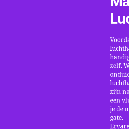
Ma
Lu
Voorda
luchth
handig
zelf. 
onduid
luchth
zijn n
een vl
je de 
gate.
Ervare