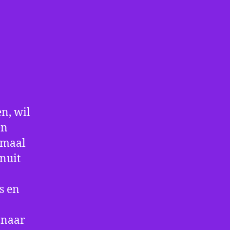
n, wil
en
nmaal
nuit
s en
 naar