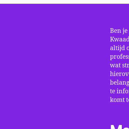
Ben je
Kwaadm
altijd
profes
wat st
hierov
belang
te inf
komt t