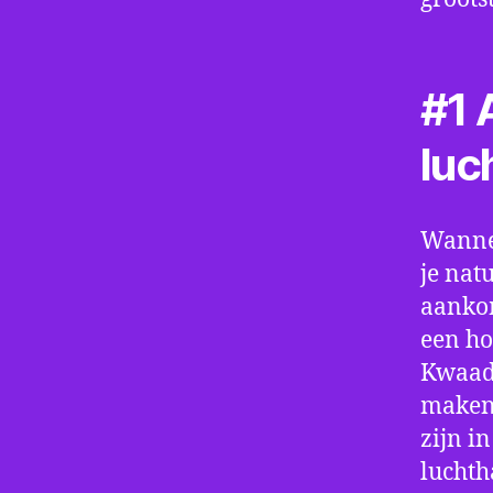
#1 A
luc
Wannee
je nat
aankom
een ho
Kwaadm
maken.
zijn i
luchth