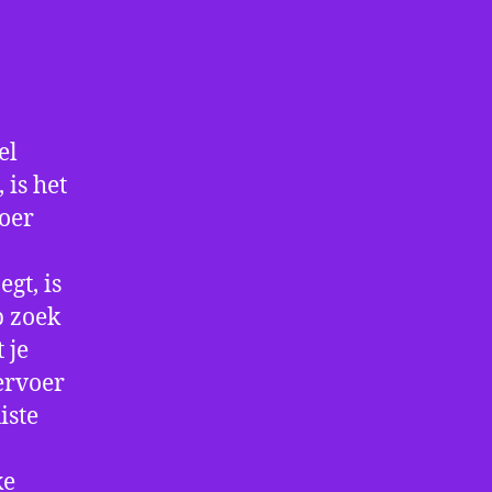
el
is het
voer
gt, is
p zoek
 je
ervoer
iste
ke