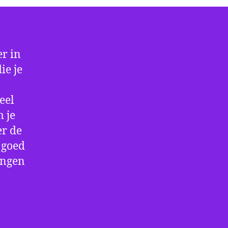
r in
ie je
eel
 je
er de
e goed
ingen