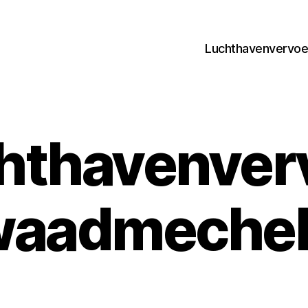
Luchthavenvervoer
hthavenver
waadmechel