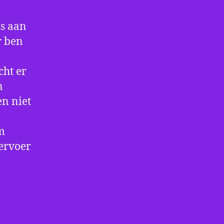
is aan
r ben
cht er
n
en niet
m
vervoer