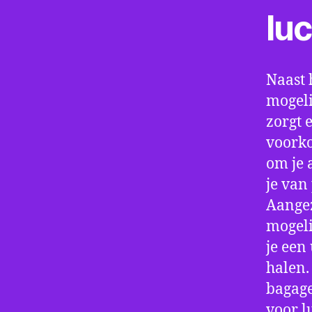
lu
Naast 
mogeli
zorgt 
voorko
om je 
je van
Aangez
mogeli
je een
halen.
bagage
voor l