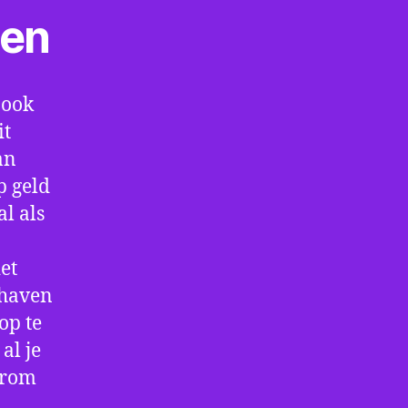
ten
 ook
it
an
p geld
al als
et
thaven
op te
al je
arom