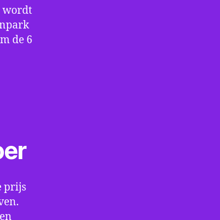
e wordt
enpark
om de 6
oer
 prijs
ven.
een