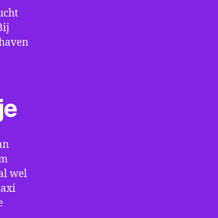
ucht
ij
thaven
je
an
om
al wel
taxi
e