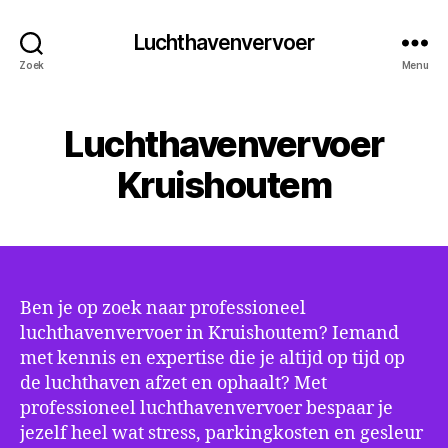
Luchthavenvervoer
Zoek
Menu
Luchthavenvervoer
Kruishoutem
Ben je op zoek naar professioneel
luchthavenvervoer in Kruishoutem? Iemand
met kennis en expertise die je altijd op tijd op
de luchthaven afzet en ophaalt? Met
professioneel luchthavenvervoer bespaar je
jezelf heel wat stress, parkingkosten en gesleur