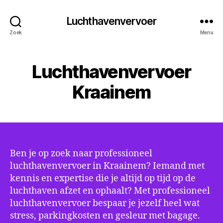
Luchthavenvervoer
Zoek
Menu
Luchthavenvervoer
Kraainem
Ben je op zoek naar professioneel
luchthavenvervoer in Kraainem? Iemand met
kennis en expertise die je altijd op tijd op de
luchthaven afzet en ophaalt? Met professioneel
luchthavenvervoer bespaar je jezelf heel wat
stress, parkingkosten en gesleur met bagage.