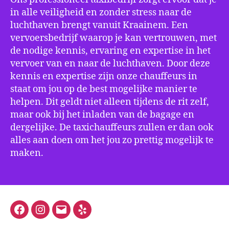
in alle veiligheid en zonder stress naar de
luchthaven brengt vanuit Kraainem. Een
vervoersbedrijf waarop je kan vertrouwen, met
de nodige kennis, ervaring en expertise in het
vervoer van en naar de luchthaven. Door deze
kennis en expertise zijn onze chauffeurs in
staat om jou op de best mogelijke manier te
helpen. Dit geldt niet alleen tijdens de rit zelf,
maar ook bij het inladen van de bagage en
dergelijke. De taxichauffeurs zullen er dan ook
alles aan doen om het jou zo prettig mogelijk te
maken.
Facebook
Instagram
E-
Yelp