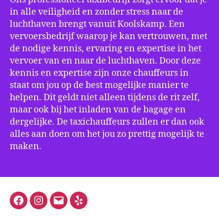
in alle veiligheid en zonder stress naar de
luchthaven brengt vanuit Koolskamp. Een
vervoersbedrijf waarop je kan vertrouwen, met
de nodige kennis, ervaring en expertise in het
vervoer van en naar de luchthaven. Door deze
kennis en expertise zijn onze chauffeurs in
staat om jou op de best mogelijke manier te
helpen. Dit geldt niet alleen tijdens de rit zelf,
maar ook bij het inladen van de bagage en
dergelijke. De taxichauffeurs zullen er dan ook
alles aan doen om het jou zo prettig mogelijk te
maken.
Facebook
Instagram
E-
Yelp