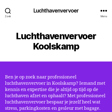
Luchthavenvervoer
Zoek
Menu
Luchthavenvervoer
Koolskamp
Ben je op zoek naar professioneel
luchthavenvervoer in Koolskamp? Iemand met
kennis en expertise die je altijd op tijd op de
luchthaven afzet en ophaalt? Met professioneel
luchthavenvervoer bespaar je jezelf heel wat
stress, parkingkosten en gesleur met bagage.