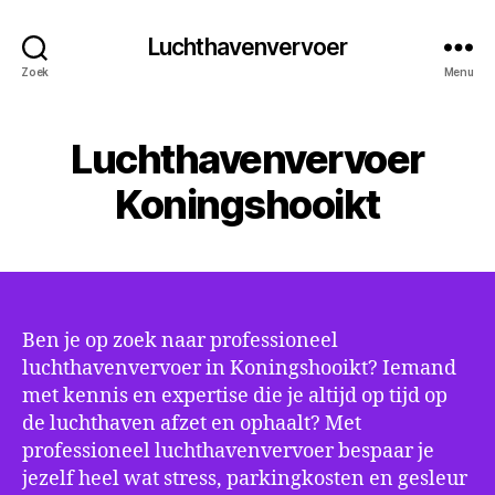
Luchthavenvervoer
Zoek
Menu
Luchthavenvervoer
Koningshooikt
Ben je op zoek naar professioneel
luchthavenvervoer in Koningshooikt? Iemand
met kennis en expertise die je altijd op tijd op
de luchthaven afzet en ophaalt? Met
professioneel luchthavenvervoer bespaar je
jezelf heel wat stress, parkingkosten en gesleur