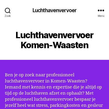
Luchthavenvervoer
Zoek
Menu
Luchthavenvervoer
Komen-Waasten
Ben je op zoek naar professioneel
luchthavenvervoer in Komen-Waasten?
Iemand met kennis en expertise die je altijd op
tijd op de luchthaven afzet en ophaalt? Met
professioneel luchthavenvervoer bespaar je
jezelf heel wat stress, parkingkosten en gesleur