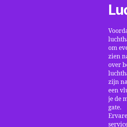
Lu
Voorda
luchth
om eve
zien n
over b
luchth
zijn n
een vl
je de 
gate.
Ervare
servic