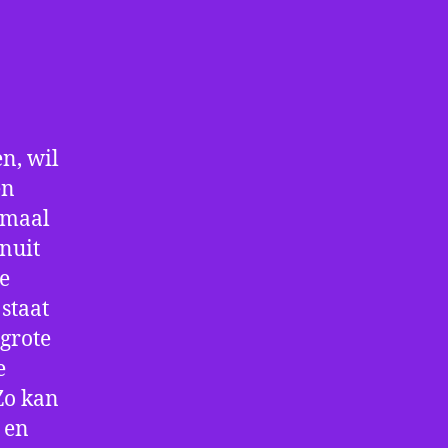
n, wil
en
nmaal
nuit
e
staat
 grote
e
Zo kan
 en