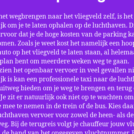
het wegbrengen naar het vliegveld zelf, is het
jk om je te laten ophalen op de luchthaven. D
ervoor dat je de hoge kosten van de parking k
men. Zoals je weet kost het namelijk een hoo
auto op het vliegveld te laten staan, al helema
 plan bent om meerdere weken weg te gaan.
ien het openbaar vervoer in veel gevallen ni
jk is kan een professionele taxi naar de luch
 uitweg bieden om je weg te brengen en terug 
 Je zit er natuurlijk ook niet op te wachten om 
 mee te nemen in de trein of de bus. Kies da
uchthaven vervoer voor zowel de heen- als de
eg. Bij de terugreis volgt je chauffeur jouw vl
 de hand van het opgegeven vluchtnummer. B