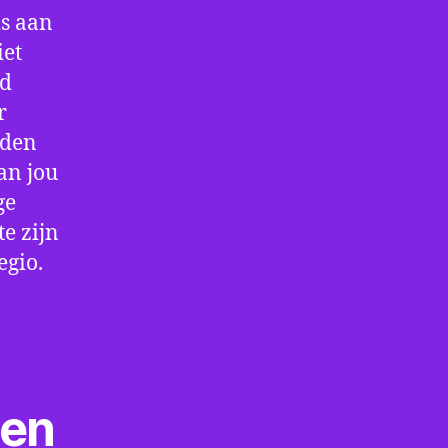
is aan
iet
jd
r
rden
an jou
ge
e zijn
egio.
ten