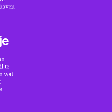
thaven
je
an
l te
en wat
e
e