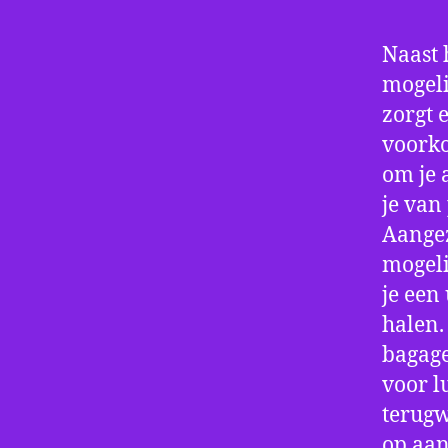
Naast 
mogeli
zorgt 
voorko
om je 
je van
Aangez
mogeli
je een
halen.
bagage
voor l
terugw
op aan