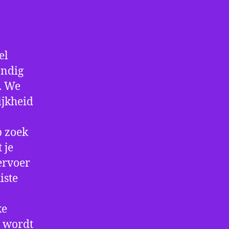
el
andig
f. We
ijkheid
p zoek
 je
ervoer
iste
ke
e wordt