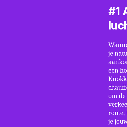
#1 A
luc
Wannee
je nat
aankom
een ho
Knokke
chauff
om de 
verkee
route,
je jou