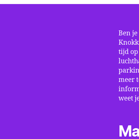
Ben je
Knokke
tijd o
luchth
parkin
meer t
inform
weet j
Ma