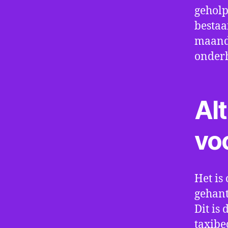
geholp
bestaa
maand 
onder
Alt
vo
Het is 
gehant
Dit is
taxibe