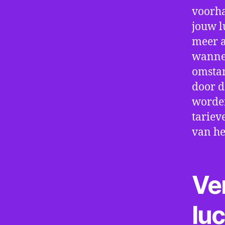
voorha
jouw l
meer a
wannee
omstan
door d
worden
tariev
van he
Ve
lu