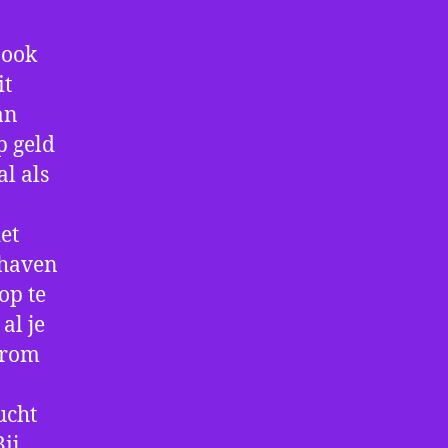
 ook
it
an
p geld
al als
et
thaven
op te
al je
arom
ucht
ij