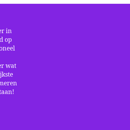
r in
jd op
ioneel
er wat
jkste
rmeren
staan!