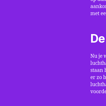
aankom
met e
De 
Nu je 
luchth
staan 
er zo 
luchth
voorde