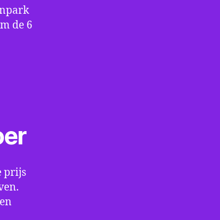
enpark
om de 6
oer
 prijs
ven.
een