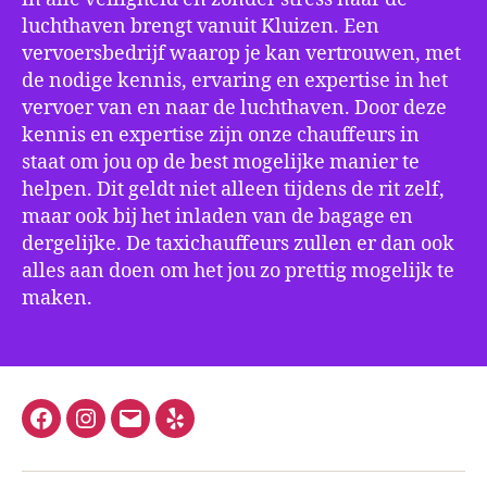
luchthaven brengt vanuit Kluizen. Een
vervoersbedrijf waarop je kan vertrouwen, met
de nodige kennis, ervaring en expertise in het
vervoer van en naar de luchthaven. Door deze
kennis en expertise zijn onze chauffeurs in
staat om jou op de best mogelijke manier te
helpen. Dit geldt niet alleen tijdens de rit zelf,
maar ook bij het inladen van de bagage en
dergelijke. De taxichauffeurs zullen er dan ook
alles aan doen om het jou zo prettig mogelijk te
maken.
Facebook
Instagram
E-
Yelp
mail