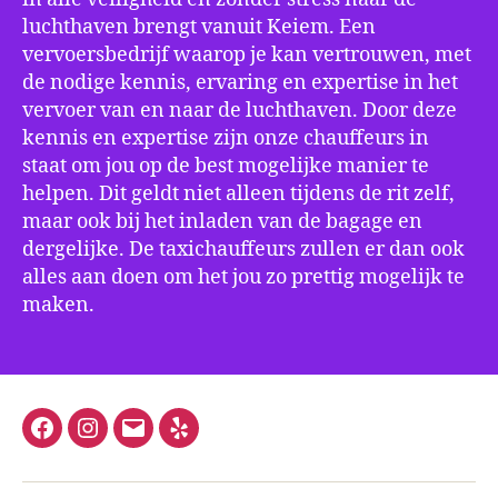
luchthaven brengt vanuit Keiem. Een
vervoersbedrijf waarop je kan vertrouwen, met
de nodige kennis, ervaring en expertise in het
vervoer van en naar de luchthaven. Door deze
kennis en expertise zijn onze chauffeurs in
staat om jou op de best mogelijke manier te
helpen. Dit geldt niet alleen tijdens de rit zelf,
maar ook bij het inladen van de bagage en
dergelijke. De taxichauffeurs zullen er dan ook
alles aan doen om het jou zo prettig mogelijk te
maken.
Facebook
Instagram
E-
Yelp
mail