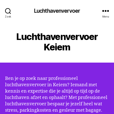
Luchthavenvervoer
Zoek
Menu
Luchthavenvervoer
Keiem
Ben je op zoek naar professioneel
luchthavenvervoer in Keiem? Iemand met
kennis en expertise die je altijd op tijd op de
luchthaven afzet en ophaalt? Met professioneel
luchthavenvervoer bespaar je jezelf heel wat
stress, parkingkosten en gesleur met bagage.