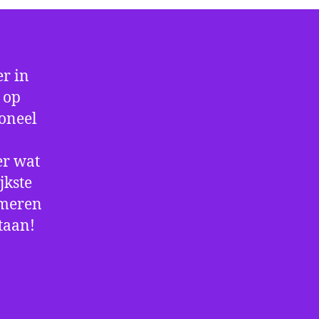
r in
 op
ioneel
er wat
jkste
rmeren
staan!