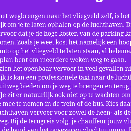
het wegbrengen naar het vliegveld zelf, is het
jk om je te laten ophalen op de luchthaven. D
ervoor dat je de hoge kosten van de parking k
men. Zoals je weet kost het namelijk een hoo
auto op het vliegveld te laten staan, al helema
 plan bent om meerdere weken weg te gaan.
ien het openbaar vervoer in veel gevallen ni
jk is kan een professionele taxi naar de luch
 uitweg bieden om je weg te brengen en terug 
 Je zit er natuurlijk ook niet op te wachten om 
 mee te nemen in de trein of de bus. Kies da
uchthaven vervoer voor zowel de heen- als de
eg. Bij de terugreis volgt je chauffeur jouw vl
 de hand van het opgegeven vluchtnummer. B