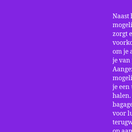
Naast 
mogeli
zorgt 
voorko
om je 
je van
Aangez
mogeli
je een
halen.
bagage
voor l
terugw
op aan