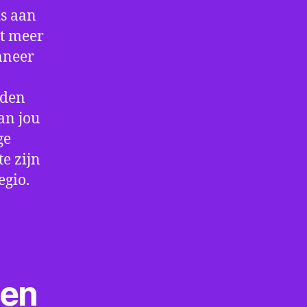
is aan
et meer
nneer
rden
an jou
ge
e zijn
egio.
ten