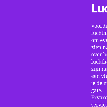
Lu
Voorda
luchth
om eve
zien n
over b
luchth
zijn n
een vl
je de 
gate.
Ervare
servic