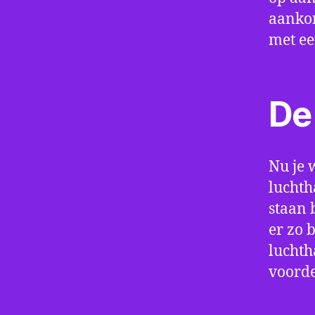
aankom
met e
De 
Nu je 
luchth
staan 
er zo 
luchth
voorde