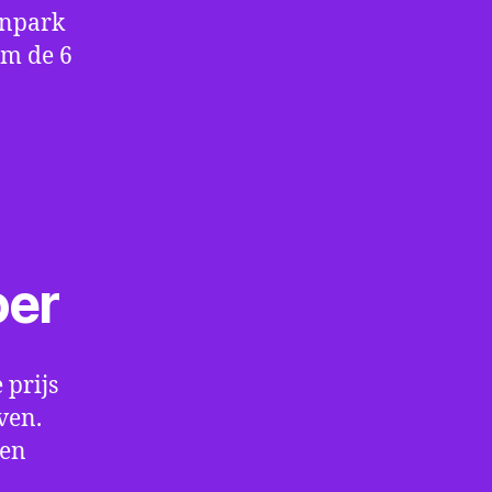
enpark
om de 6
oer
 prijs
ven.
een