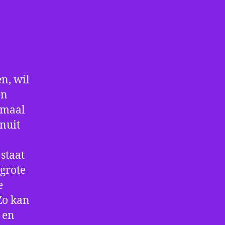
n, wil
en
nmaal
nuit
staat
 grote
e
Zo kan
 en