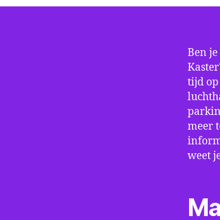
Ben je
Kaster
tijd o
luchth
parkin
meer t
inform
weet j
Ma