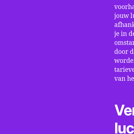
voorha
jouw l
afhank
je in d
omstan
door d
worden
tariev
van he
Ve
lu