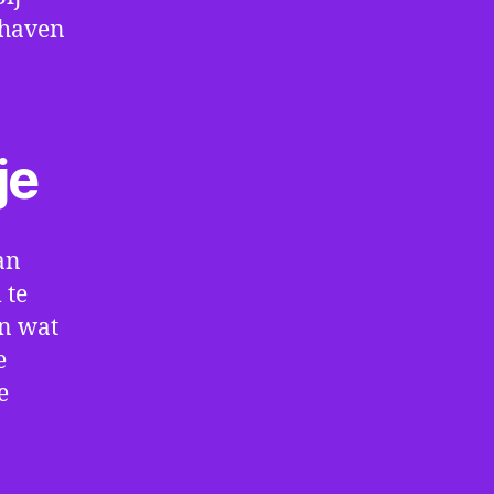
thaven
je
an
 te
en wat
e
e