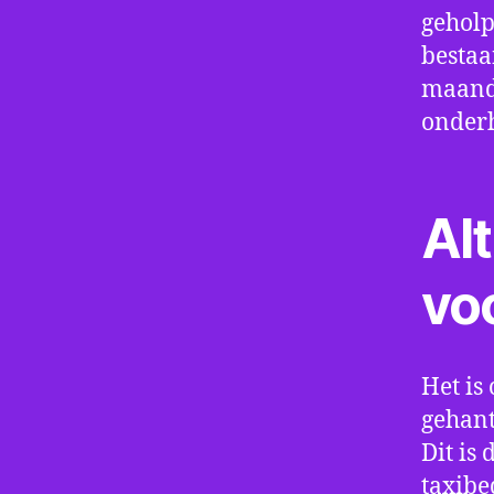
geholp
bestaa
maand 
onder
Alt
vo
Het is 
gehant
Dit is
taxibe