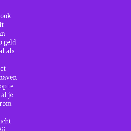
 ook
it
an
p geld
al als
et
thaven
op te
al je
arom
ucht
ij