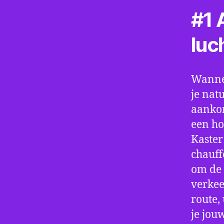
#1 A
luc
Wannee
je nat
aankom
een ho
Kaster
chauff
om de 
verkee
route,
je jou