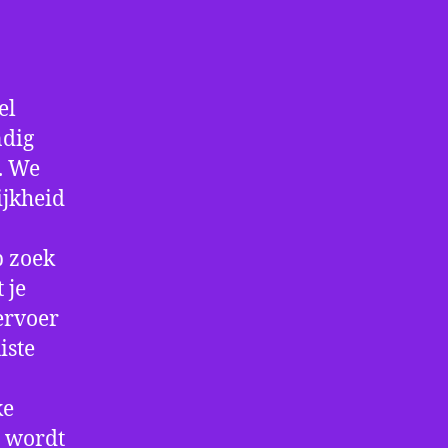
el
ndig
f. We
ijkheid
p zoek
 je
ervoer
iste
ke
e wordt