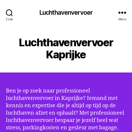
Luchthavenvervoer
Zoek
Menu
Luchthavenvervoer
Kaprijke
Ben je op zoek naar professioneel
luchthavenvervoer in Kaprijke? Iemand met
kennis en expertise die je altijd op tijd op de
luchthaven afzet en ophaalt? Met professioneel
luchthavenvervoer bespaar je jezelf heel wat
stress, parkingkosten en gesleur met bagage.