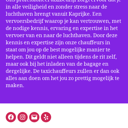
in alle veiligheid en zonder stress naar de
luchthaven brengt vanuit Kaprijke. Een
vervoersbedrijf waarop je kan vertrouwen, met
de nodige kennis, ervaring en expertise in het
vervoer van en naar de luchthaven. Door deze
kennis en expertise zijn onze chauffeurs in
staat om jou op de best mogelijke manier te
helpen. Dit geldt niet alleen tijdens de rit zelf,
maar ook bij het inladen van de bagage en
dergelijke. De taxichauffeurs zullen er dan ook
alles aan doen om het jou zo prettig mogelijk te
maken.
Facebook
Instagram
E-
Yelp