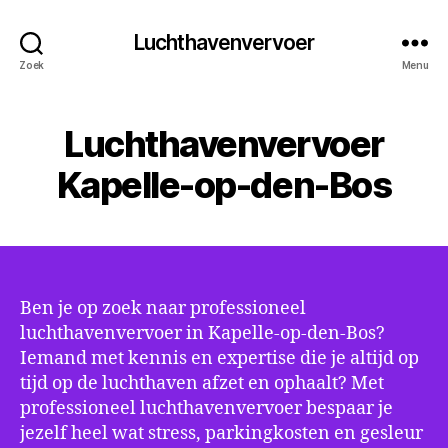
Luchthavenvervoer
Zoek
Menu
Luchthavenvervoer
Kapelle-op-den-Bos
Ben je op zoek naar professioneel
luchthavenvervoer in Kapelle-op-den-Bos?
Iemand met kennis en expertise die je altijd op
tijd op de luchthaven afzet en ophaalt? Met
professioneel luchthavenvervoer bespaar je
jezelf heel wat stress, parkingkosten en gesleur