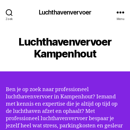
Luchthavenvervoer
Zoek
Menu
Luchthavenvervoer
Kampenhout
Ben je op zoek naar professioneel
luchthavenvervoer in Kampenhout? Iemand
met kennis en expertise die je altijd op tijd op
de luchthaven afzet en ophaalt? Met
professioneel luchthavenvervoer bespaar je
jezelf heel wat stress, parkingkosten en gesleur