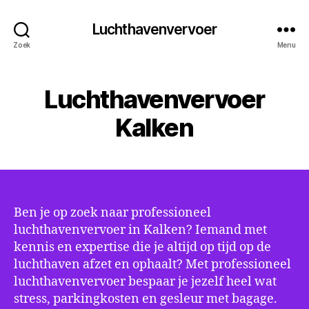
Luchthavenvervoer
Zoek
Menu
Luchthavenvervoer
Kalken
Ben je op zoek naar professioneel
luchthavenvervoer in Kalken? Iemand met
kennis en expertise die je altijd op tijd op de
luchthaven afzet en ophaalt? Met professioneel
luchthavenvervoer bespaar je jezelf heel wat
stress, parkingkosten en gesleur met bagage.