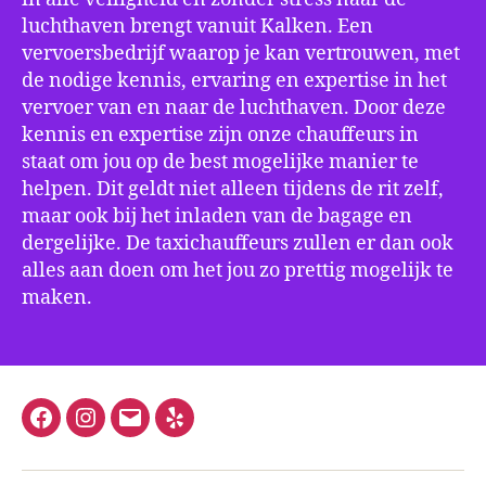
luchthaven brengt vanuit Kalken. Een
vervoersbedrijf waarop je kan vertrouwen, met
de nodige kennis, ervaring en expertise in het
vervoer van en naar de luchthaven. Door deze
kennis en expertise zijn onze chauffeurs in
staat om jou op de best mogelijke manier te
helpen. Dit geldt niet alleen tijdens de rit zelf,
maar ook bij het inladen van de bagage en
dergelijke. De taxichauffeurs zullen er dan ook
alles aan doen om het jou zo prettig mogelijk te
maken.
Facebook
Instagram
E-
Yelp
mail