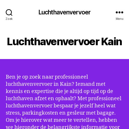
Luchthavenvervoer
Zoek
Menu
Luchthavenvervoer Kain
Ben je op zoek naar professioneel
luchthavenvervoer in Kain? Iemand met
kennis en expertise die je altijd op tijd op de
luchthaven afzet en ophaalt? Met professioneel
luchthavenvervoer bespaar je jezelf heel wat
stress, parkingkosten en gesleur met bagage.
Om je hierover wat meer te vertellen, hebben
we hieronder de belangrijkste informatie voor