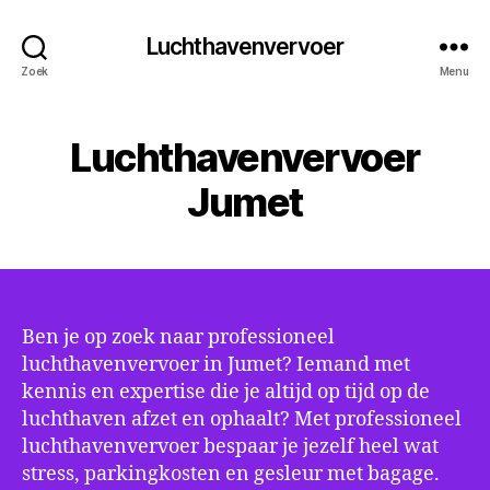
Luchthavenvervoer
Zoek
Menu
Luchthavenvervoer
Jumet
Ben je op zoek naar professioneel
luchthavenvervoer in Jumet? Iemand met
kennis en expertise die je altijd op tijd op de
luchthaven afzet en ophaalt? Met professioneel
luchthavenvervoer bespaar je jezelf heel wat
stress, parkingkosten en gesleur met bagage.