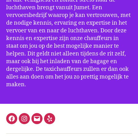
luchthaven brengt vanuit Jumet. Een
vervoersbedrijf waarop je kan vertrouwen, met
de nodige kennis, ervaring en expertise in het
vervoer van en naar de luchthaven. Door deze
kennis en expertise zijn onze chauffeurs in
staat om jou op de best mogelijke manier te
helpen. Dit geldt niet alleen tijdens de rit zelf,
maar ook bij het inladen van de bagage en
dergelijke. De taxichauffeurs zullen er dan ook
alles aan doen om het jou zo prettig mogelijk te
maken.
Facebook
Instagram
E-
Yelp
mail