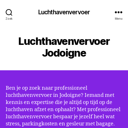
Luchthavenvervoer
Zoek
Menu
Luchthavenvervoer
Jodoigne
Ben je op zoek naar professioneel
luchthavenvervoer in Jodoigne? Iemand met
kennis en expertise die je altijd op tijd op de
luchthaven afzet en ophaalt? Met professioneel
luchthavenvervoer bespaar je jezelf heel wat
stress, parkingkosten en gesleur met bagage.