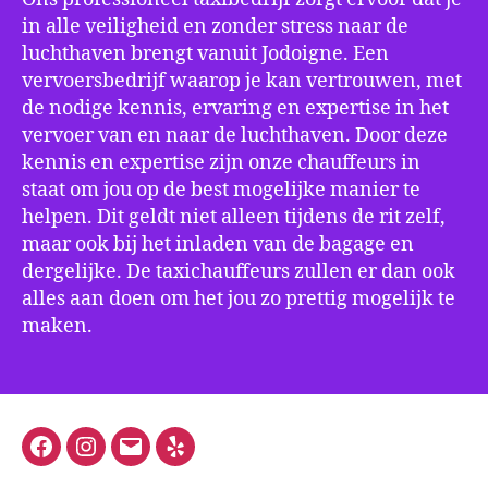
in alle veiligheid en zonder stress naar de
luchthaven brengt vanuit Jodoigne. Een
vervoersbedrijf waarop je kan vertrouwen, met
de nodige kennis, ervaring en expertise in het
vervoer van en naar de luchthaven. Door deze
kennis en expertise zijn onze chauffeurs in
staat om jou op de best mogelijke manier te
helpen. Dit geldt niet alleen tijdens de rit zelf,
maar ook bij het inladen van de bagage en
dergelijke. De taxichauffeurs zullen er dan ook
alles aan doen om het jou zo prettig mogelijk te
maken.
Facebook
Instagram
E-
Yelp