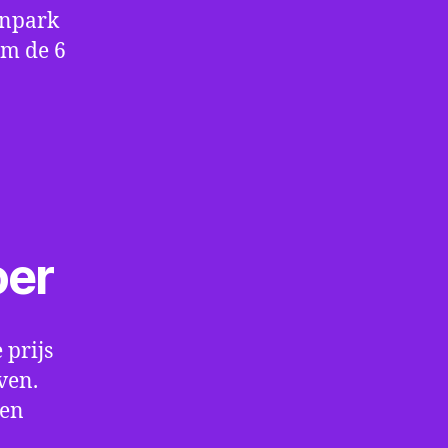
enpark
om de 6
oer
 prijs
ven.
een