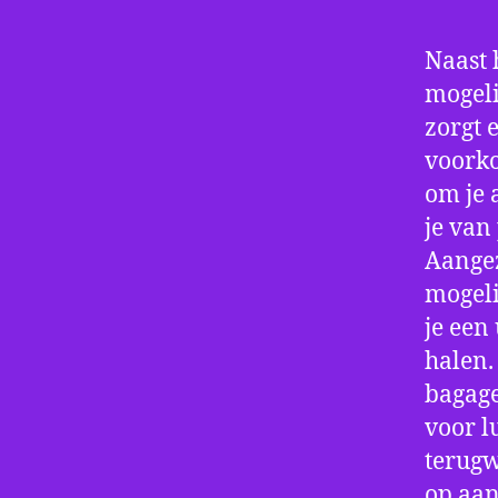
Naast 
mogeli
zorgt 
voorko
om je 
je van
Aangez
mogeli
je een
halen.
bagage
voor l
terugw
op aan