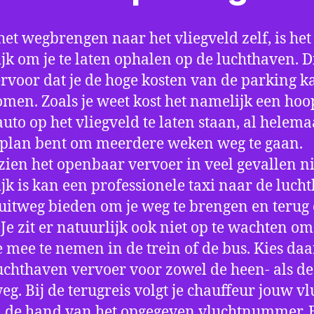
het wegbrengen naar het vliegveld zelf, is het
jk om je te laten ophalen op de luchthaven. D
ervoor dat je de hoge kosten van de parking k
men. Zoals je weet kost het namelijk een hoo
auto op het vliegveld te laten staan, al helema
 plan bent om meerdere weken weg te gaan.
ien het openbaar vervoer in veel gevallen ni
jk is kan een professionele taxi naar de luch
 uitweg bieden om je weg te brengen en terug 
 Je zit er natuurlijk ook niet op te wachten om 
 mee te nemen in de trein of de bus. Kies da
uchthaven vervoer voor zowel de heen- als de
eg. Bij de terugreis volgt je chauffeur jouw vl
 de hand van het opgegeven vluchtnummer. B