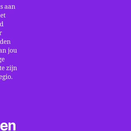
is aan
et
jd
r
rden
an jou
ge
e zijn
egio.
ten