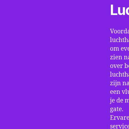
Lu
Voorda
luchth
om eve
zien n
over b
luchth
zijn n
een vl
je de 
gate.
Ervare
servic