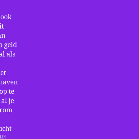
 ook
it
an
p geld
al als
et
thaven
op te
al je
arom
ucht
ij