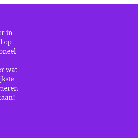
r in
d op
ioneel
er wat
jkste
rmeren
staan!