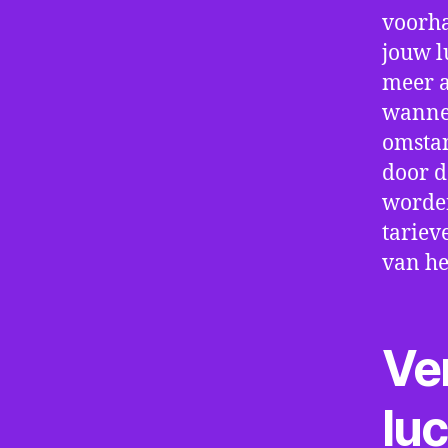
voorha
jouw l
meer a
wannee
omstan
door d
worden
tariev
van he
Ve
lu