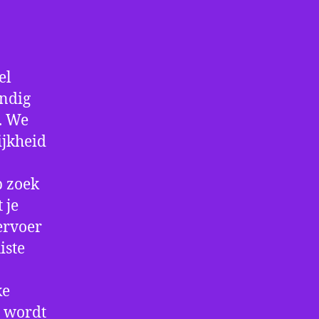
el
andig
f. We
ijkheid
p zoek
 je
ervoer
iste
ke
e wordt