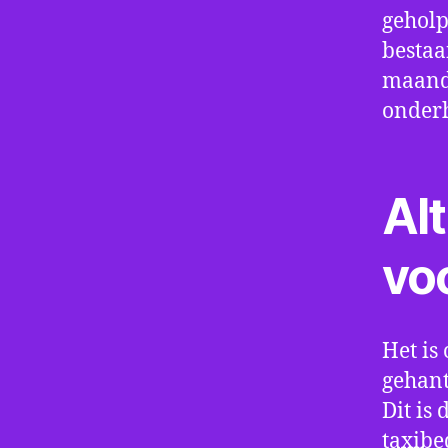
geholp
bestaa
maand 
onder
Alt
vo
Het is 
gehant
Dit is
taxibe