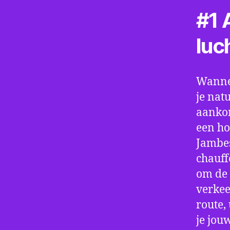
#1 A
luc
Wannee
je nat
aankom
een ho
Jambes
chauff
om de 
verkee
route,
je jou