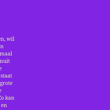
n, wil
en
nmaal
nuit
e
staat
 grote
e
Zo kan
 en