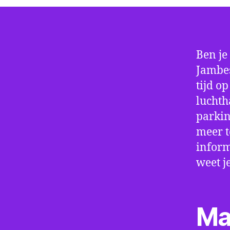
Ben je
Jambes
tijd o
luchth
parkin
meer t
inform
weet j
Ma