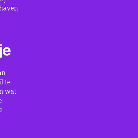
thaven
je
an
l te
en wat
e
e