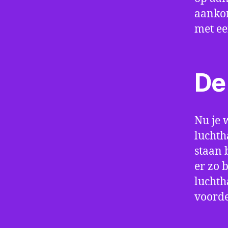
aankom
met e
De 
Nu je 
luchth
staan 
er zo 
luchth
voorde