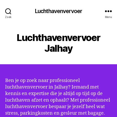
Luchthavenvervoer
Zoek
Menu
Luchthavenvervoer
Jalhay
Ben je op zoek naar professioneel
luchthavenvervoer in Jalhay? Iemand met
kennis en expertise die je altijd op tijd op de
luchthaven afzet en ophaalt? Met professioneel
luchthavenvervoer bespaar je jezelf heel wat
stress, parkingkosten en gesleur met bagage.