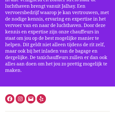
luchthaven brengt vanuit Jalhay. Een
vervoersbedrijf waarop je kan vertrouwen, met
de nodige kennis, ervaring en expertise in het
vervoer van en naar de luchthaven. Door deze
kennis en expertise zijn onze chauffeurs in
staat om jou op de best mogelijke manier te
helpen. Dit geldt niet alleen tijdens de rit zelf,
maar ook bij het inladen van de bagage en
dergelijke. De taxichauffeurs zullen er dan ook
alles aan doen om het jou zo prettig mogelijk te
maken.
Facebook
Instagram
E-
Yelp
mail