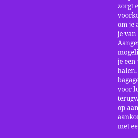
zorgt 
voorko
om je 
je van
Aangez
mogeli
je een
halen.
bagage
voor l
terugw
op aan
aankom
met e