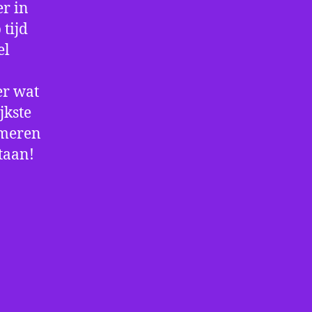
r in
 tijd
el
er wat
jkste
rmeren
staan!