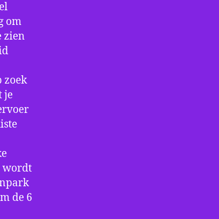
el
ig om
e zien
id
p zoek
 je
ervoer
iste
ke
e wordt
enpark
om de 6