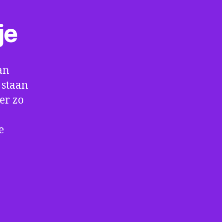
je
an
 staan
er zo
e