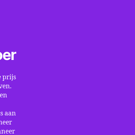
oer
 prijs
ven.
een
is aan
meer
nneer