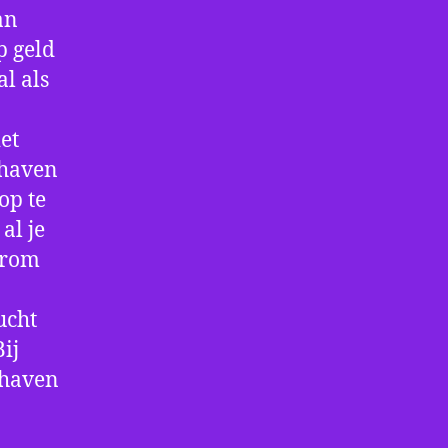
an
p geld
al als
et
thaven
op te
al je
arom
ucht
ij
thaven