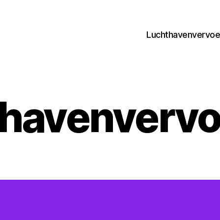
Luchthavenvervoer
havenvervoe