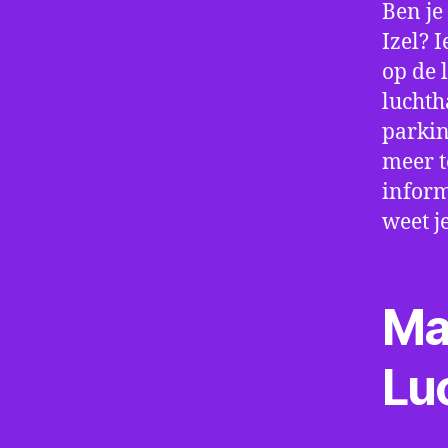
Ben je
Izel? 
op de 
luchth
parkin
meer t
inform
weet j
Ma
Lu