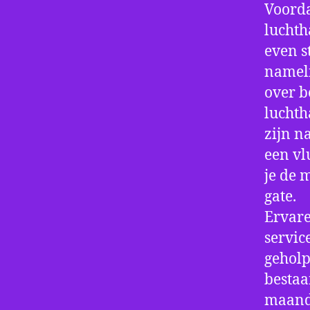
Voorda
luchth
even s
nameli
over b
luchth
zijn n
een vl
je de 
gate.
Ervare
servic
geholp
bestaa
maand 