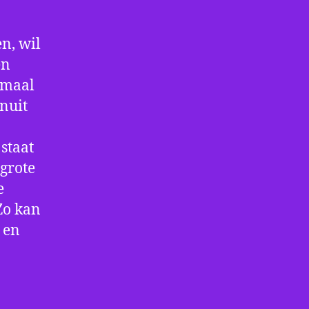
n, wil
en
nmaal
nuit
staat
 grote
e
Zo kan
 en