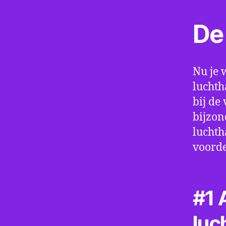
De 
Nu je 
luchth
bij de
bijzon
luchth
voorde
#1 A
luc