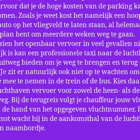
ervoor dat je de hoge kosten van de parking k
men. Zoals je weet kost het namelijk een hoo
auto op het vliegveld te laten staan, al helema
 plan bent om meerdere weken weg te gaan.
ien het openbaar vervoer in veel gevallen ni
jk is kan een professionele taxi naar de luch
 uitweg bieden om je weg te brengen en terug 
 Je zit er natuurlijk ook niet op te wachten om 
 mee te nemen in de trein of de bus. Kies da
uchthaven vervoer voor zowel de heen- als de
eg. Bij de terugreis volgt je chauffeur jouw vl
 de hand van het opgegeven vluchtnummer. B
st wacht hij in de aankomsthal van de luch
en naambordje.