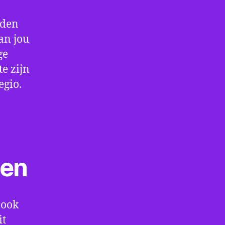
rden
an jou
ge
e zijn
egio.
ten
 ook
it