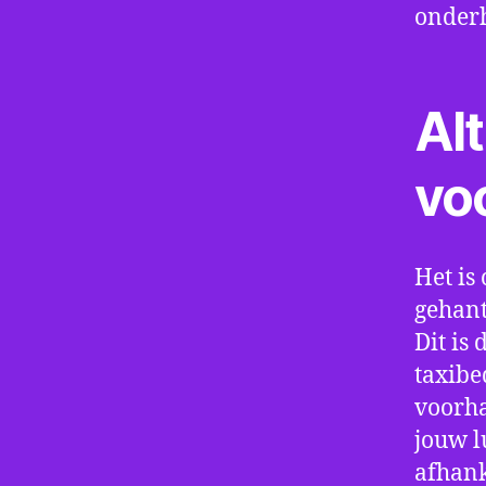
onder
Alt
vo
Het is 
gehant
Dit is
taxibe
voorha
jouw l
afhank