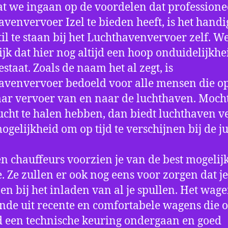
t we ingaan op de voordelen dat professione
avenvervoer Izel te bieden heeft, is het hand
til te staan bij het Luchthavenvervoer zelf. W
jk dat hier nog altijd een hoop onduidelijkhe
estaat. Zoals de naam het al zegt, is
avenvervoer bedoeld voor alle mensen die o
aar vervoer van en naar de luchthaven. Mocht
ucht te halen hebben, dan biedt luchthaven v
mogelijkheid om op tijd te verschijnen bij de ju
n chauffeurs voorzien je van de best mogelij
e. Ze zullen er ook nog eens voor zorgen dat j
en bij het inladen van al je spullen. Het wag
nde uit recente en comfortabele wagens die 
een technische keuring ondergaan en goed