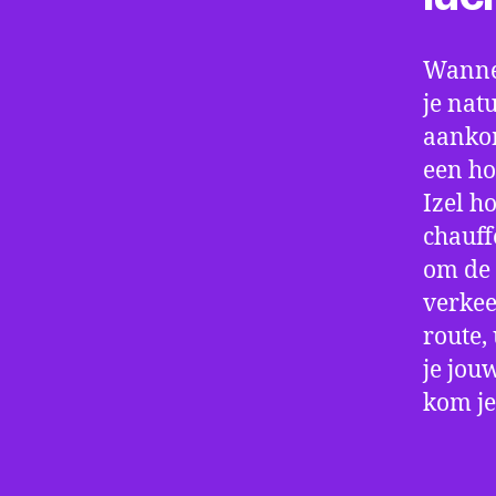
Wannee
je nat
aankom
een ho
Izel h
chauff
om de 
verkee
route,
je jou
kom je