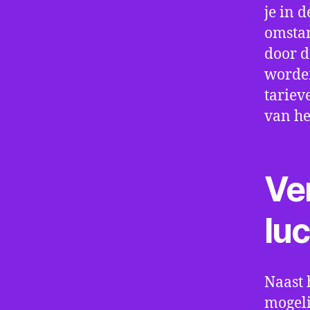
je in d
omstan
door d
worden
tariev
van he
Ve
lu
Naast 
mogeli