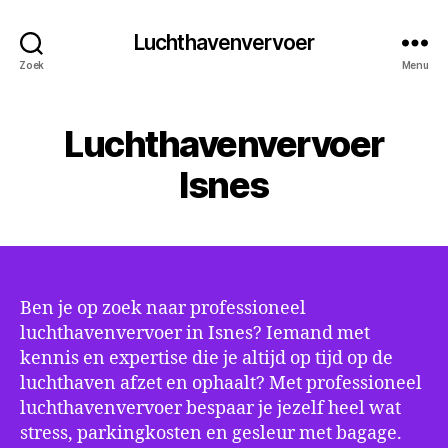
Luchthavenvervoer
Zoek
Menu
Luchthavenvervoer
Isnes
Ben je op zoek naar professioneel
luchthavenvervoer in Isnes? Iemand met
kennis en expertise die je altijd op tijd op de
luchthaven afzet en ophaalt? Met professioneel
luchthavenvervoer bespaar je jezelf heel wat
stress, parkingkosten en gesleur met bagage.