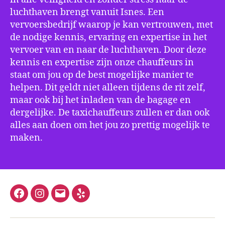
luchthaven brengt vanuit Isnes. Een
vervoersbedrijf waarop je kan vertrouwen, met
de nodige kennis, ervaring en expertise in het
vervoer van en naar de luchthaven. Door deze
kennis en expertise zijn onze chauffeurs in
staat om jou op de best mogelijke manier te
helpen. Dit geldt niet alleen tijdens de rit zelf,
maar ook bij het inladen van de bagage en
dergelijke. De taxichauffeurs zullen er dan ook
alles aan doen om het jou zo prettig mogelijk te
maken.
Facebook
Instagram
E-
Yelp
mail