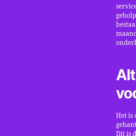
servic
geholp
bestaa
maand 
onder
Alt
vo
Het is 
gehant
Dit is