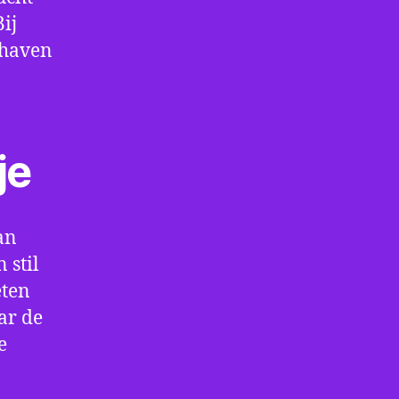
ij
thaven
je
an
 stil
eten
ar de
e