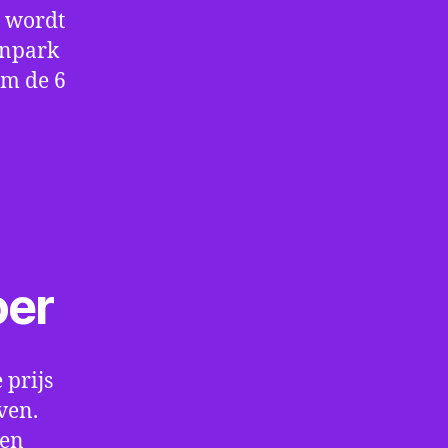
e wordt
enpark
om de 6
oer
 prijs
ven.
een