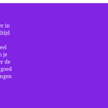
r in
ltijd
eel
 je
er de
e goed
ingen