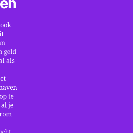
ten
 ook
it
an
p geld
al als
et
thaven
op te
al je
arom
ucht