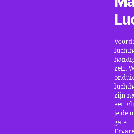
Ma
Lu
Voorda
luchth
handig
zelf. 
onduid
luchth
zijn n
een vl
je de 
gate.
Ervare