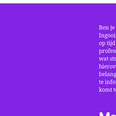
Ben je
Ingooi
op tij
profes
wat st
hierov
belang
te inf
komt t