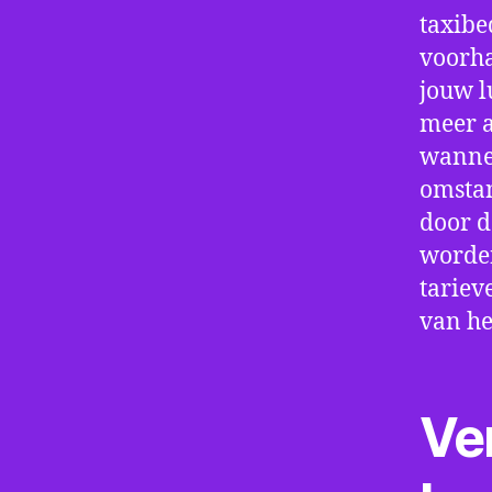
taxibe
voorha
jouw l
meer a
wannee
omstan
door d
worden
tariev
van he
Ve