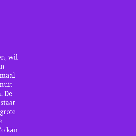
n, wil
en
nmaal
nuit
. De
staat
 grote
e
Zo kan