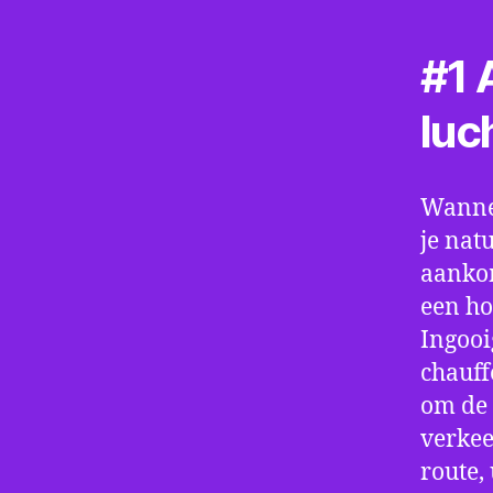
#1 A
luc
Wannee
je nat
aankom
een ho
Ingooi
chauff
om de 
verkee
route,