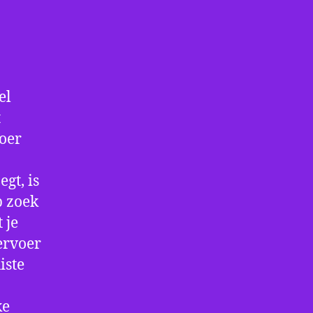
el
t
voer
gt, is
p zoek
 je
ervoer
iste
ke