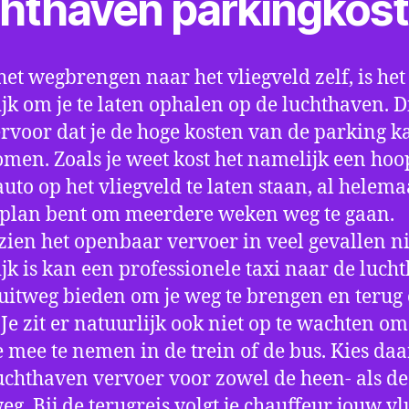
chthaven parkingkos
het wegbrengen naar het vliegveld zelf, is het
jk om je te laten ophalen op de luchthaven. D
ervoor dat je de hoge kosten van de parking k
men. Zoals je weet kost het namelijk een hoo
auto op het vliegveld te laten staan, al helema
 plan bent om meerdere weken weg te gaan.
ien het openbaar vervoer in veel gevallen ni
jk is kan een professionele taxi naar de luch
 uitweg bieden om je weg te brengen en terug 
 Je zit er natuurlijk ook niet op te wachten om 
 mee te nemen in de trein of de bus. Kies da
uchthaven vervoer voor zowel de heen- als de
eg. Bij de terugreis volgt je chauffeur jouw vl