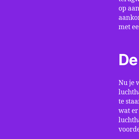
op aan
aankom
met e
De 
Nu je 
luchth
te sta
wat er
luchth
voorde