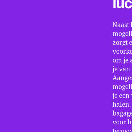
lu
Naast 
mogeli
zorgt 
voorko
om je 
je van
Aangez
mogeli
je een
halen.
bagage
voor l
terugw