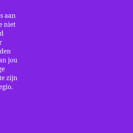
is aan
 niet
jd
r
rden
an jou
ge
e zijn
egio.