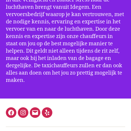
luchthaven brengt vanuit Idegem. Een
vervoersbedrijf waarop je kan vertrouwen, met
de nodige kennis, ervaring en expertise in het
vervoer van en naar de luchthaven. Door deze
kennis en expertise zijn onze chauffeurs in
staat om jou op de best mogelijke manier te
helpen. Dit geldt niet alleen tijdens de rit zelf,
maar ook bij het inladen van de bagage en
dergelijke. De taxichauffeurs zullen er dan ook
alles aan doen om het jou zo prettig mogelijk te
maken.
Facebook
Instagram
E-
Yelp
mail