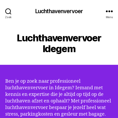
Luchthavenvervoer
Zoek
Menu
Luchthavenvervoer
Idegem
Ben je op zoek naar professioneel
luchthavenvervoer in Idegem? Iemand met
kennis en expertise die je altijd op tijd op de
luchthaven afzet en ophaalt? Met professioneel
luchthavenvervoer bespaar je jezelf heel wat
stress, parkingkosten en gesleur met bagage.