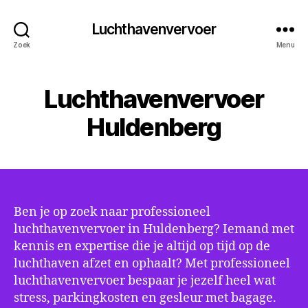
Luchthavenvervoer
Zoek
Menu
Luchthavenvervoer
Huldenberg
Ben je op zoek naar professioneel
luchthavenvervoer in Huldenberg? Iemand met
kennis en expertise die je altijd op tijd op de
luchthaven afzet en ophaalt? Met professioneel
luchthavenvervoer bespaar je jezelf heel wat
stress, parkingkosten en gesleur met bagage.