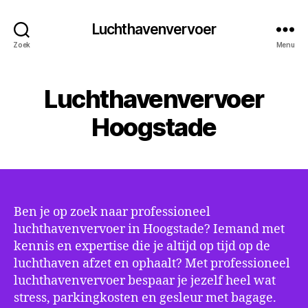
Luchthavenvervoer
Zoek
Menu
Luchthavenvervoer
Hoogstade
Ben je op zoek naar professioneel
luchthavenvervoer in Hoogstade? Iemand met
kennis en expertise die je altijd op tijd op de
luchthaven afzet en ophaalt? Met professioneel
luchthavenvervoer bespaar je jezelf heel wat
stress, parkingkosten en gesleur met bagage.