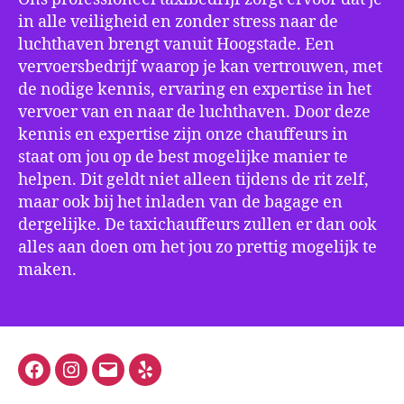
in alle veiligheid en zonder stress naar de
luchthaven brengt vanuit Hoogstade. Een
vervoersbedrijf waarop je kan vertrouwen, met
de nodige kennis, ervaring en expertise in het
vervoer van en naar de luchthaven. Door deze
kennis en expertise zijn onze chauffeurs in
staat om jou op de best mogelijke manier te
helpen. Dit geldt niet alleen tijdens de rit zelf,
maar ook bij het inladen van de bagage en
dergelijke. De taxichauffeurs zullen er dan ook
alles aan doen om het jou zo prettig mogelijk te
maken.
Facebook
Instagram
E-
Yelp