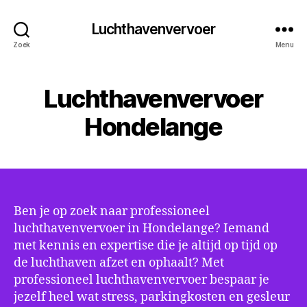
Luchthavenvervoer
Zoek
Menu
Luchthavenvervoer
Hondelange
Ben je op zoek naar professioneel
luchthavenvervoer in Hondelange? Iemand
met kennis en expertise die je altijd op tijd op
de luchthaven afzet en ophaalt? Met
professioneel luchthavenvervoer bespaar je
jezelf heel wat stress, parkingkosten en gesleur