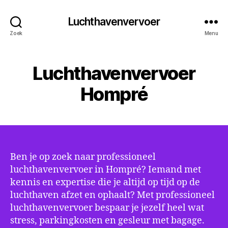
Luchthavenvervoer
Zoek
Menu
Luchthavenvervoer
Hompré
Ben je op zoek naar professioneel
luchthavenvervoer in Hompré? Iemand met
kennis en expertise die je altijd op tijd op de
luchthaven afzet en ophaalt? Met professioneel
luchthavenvervoer bespaar je jezelf heel wat
stress, parkingkosten en gesleur met bagage.