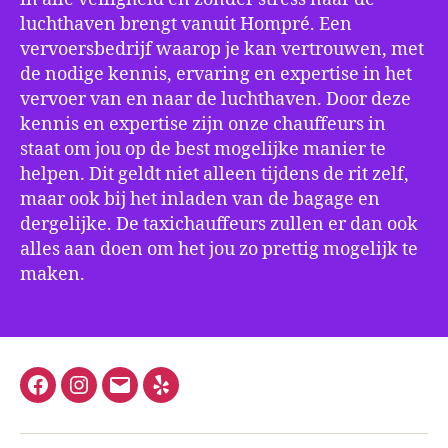
luchthaven brengt vanuit Hompré. Een
vervoersbedrijf waarop je kan vertrouwen, met
de nodige kennis, ervaring en expertise in het
vervoer van en naar de luchthaven. Door deze
kennis en expertise zijn onze chauffeurs in
staat om jou op de best mogelijke manier te
helpen. Dit geldt niet alleen tijdens de rit zelf,
maar ook bij het inladen van de bagage en
dergelijke. De taxichauffeurs zullen er dan ook
alles aan doen om het jou zo prettig mogelijk te
maken.
Facebook
Instagram
E-
Yelp
mail