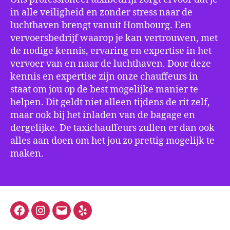
in alle veiligheid en zonder stress naar de
luchthaven brengt vanuit Hombourg. Een
vervoersbedrijf waarop je kan vertrouwen, met
de nodige kennis, ervaring en expertise in het
vervoer van en naar de luchthaven. Door deze
kennis en expertise zijn onze chauffeurs in
staat om jou op de best mogelijke manier te
helpen. Dit geldt niet alleen tijdens de rit zelf,
maar ook bij het inladen van de bagage en
dergelijke. De taxichauffeurs zullen er dan ook
alles aan doen om het jou zo prettig mogelijk te
maken.
Facebook
Instagram
E-
Yelp