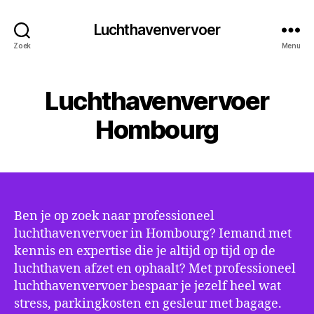
Luchthavenvervoer
Zoek
Menu
Luchthavenvervoer
Hombourg
Ben je op zoek naar professioneel
luchthavenvervoer in Hombourg? Iemand met
kennis en expertise die je altijd op tijd op de
luchthaven afzet en ophaalt? Met professioneel
luchthavenvervoer bespaar je jezelf heel wat
stress, parkingkosten en gesleur met bagage.